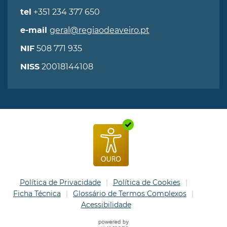
+351 234 377 650
tel
geral@regiaodeaveiro.pt
e-mail
508 771 935
NIF
20018144108
NISS
Política de Privacidade
Política de Cookies
Ficha Técnica
Glossário de Termos Complexos
Acessibilidade