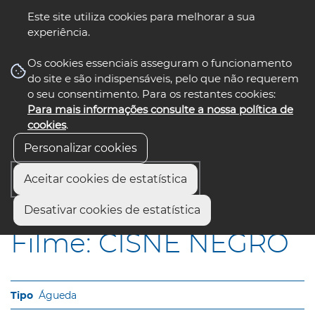
Este site utiliza cookies para melhorar a sua
experiência.
☰ Menu
Os cookies essenciais asseguram o funcionamento
do site e são indispensáveis, pelo que não requerem
o seu consentimento. Para os restantes cookies:
Para mais informações consulte a nossa política de
siga-nos
select language
▼
cookies
.
Personalizar cookies
Aceitar cookies de estatística
Início
Municípios
Filme: CISNE NEGRO
Desativar cookies de estatística
Filme: CISNE NEGRO
Águeda