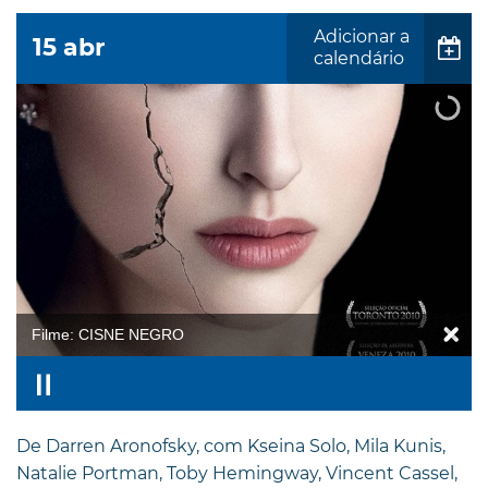
Adicionar a
15
abr
calendário
Filme: CISNE NEGRO
De Darren Aronofsky, com Kseina Solo, Mila Kunis,
Natalie Portman, Toby Hemingway, Vincent Cassel,