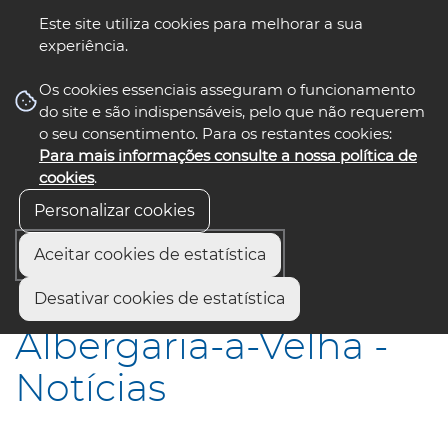
Este site utiliza cookies para melhorar a sua
experiência.
☰ Menu
Os cookies essenciais asseguram o funcionamento
do site e são indispensáveis, pelo que não requerem
o seu consentimento. Para os restantes cookies:
Para mais informações consulte a nossa política de
siga-nos
select language
▼
cookies
.
Personalizar cookies
Aceitar cookies de estatística
Início
Municípios
Albergaria-a-Velha - Notícias
Desativar cookies de estatística
Albergaria-a-Velha -
Notícias