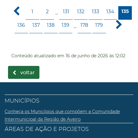
1
2
131
132
133
134
135
...
136
137
138
139
178
179
...
Conteúdo atualizado em
16 de junho de 2026
às 12:02
voltar
MUNICÍPIOS
Conheça os Municípios que compõem a Comunidade
Intermunicipal da Região de Aveiro
ÁREAS DE AÇÃO E PROJETOS