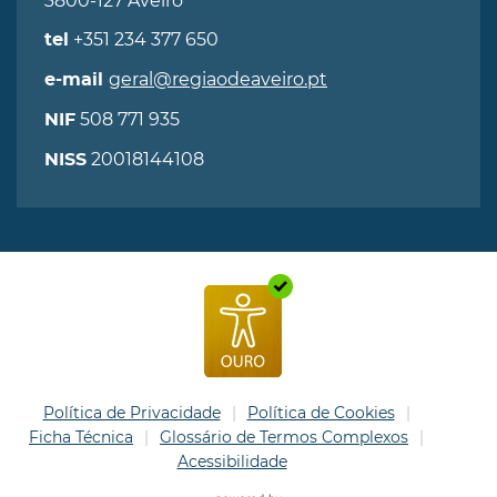
3800-127 Aveiro
+351 234 377 650
tel
geral@regiaodeaveiro.pt
e-mail
508 771 935
NIF
20018144108
NISS
Política de Privacidade
Política de Cookies
Ficha Técnica
Glossário de Termos Complexos
Acessibilidade