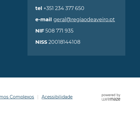
+351 234 377 650
tel
geral@regiaodeaveiro.pt
e-mail
508 771 935
NIF
20018144108
NISS
ermos Complexos
Acessibilidade