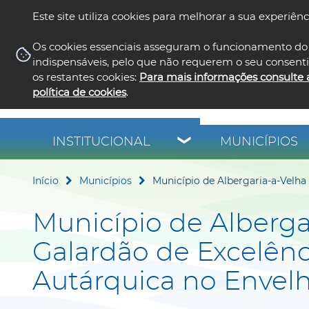
Este site utiliza cookies para melhorar a sua experiênc
Os cookies essenciais asseguram o funcionamento do 
indispensáveis, pelo que não requerem o seu consent
os restantes cookies:
Para mais informações consulte 
política de cookies
.
INSTITUCIONAL
MUNICÍPIOS
Início
Municípios
Município de Albergaria-a-Velha
Município de Alberga
Galardão de Excelênc
Autárquica no Envel