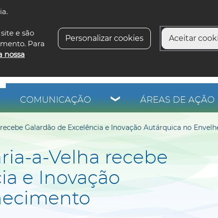
ia.
siga-n
site e são
Personalizar cookies
Aceitar cooki
imento. Para
a nossa
COMUNICAÇÃO
ÁREAS DE AÇÃO 
 recebe Galardão de Excelência e Inovação Autárquica no Envel
ria-a-Velha recebe
ia e Inovação
hecimento