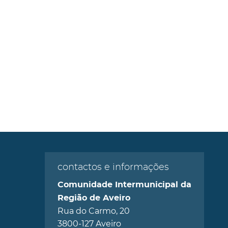
contactos e informações
Comunidade Intermunicipal da
Região de Aveiro
Rua do Carmo, 20
3800-127 Aveiro