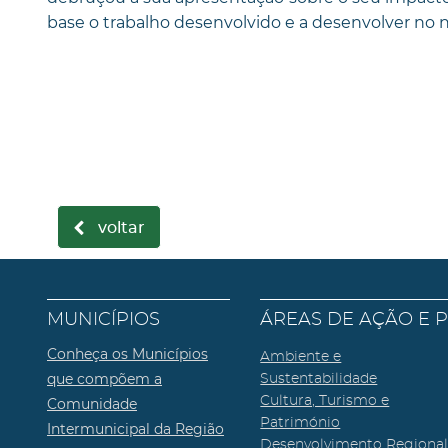
base o trabalho desenvolvido e a desenvolver no 
voltar
MUNICÍPIOS
ÁREAS DE AÇÃO E 
Conheça os Municípios
Ambiente e
que compõem a
Sustentabilidade
Cultura, Turismo e
Comunidade
Património
Intermunicipal da Região
Desenvolvimento Regiona