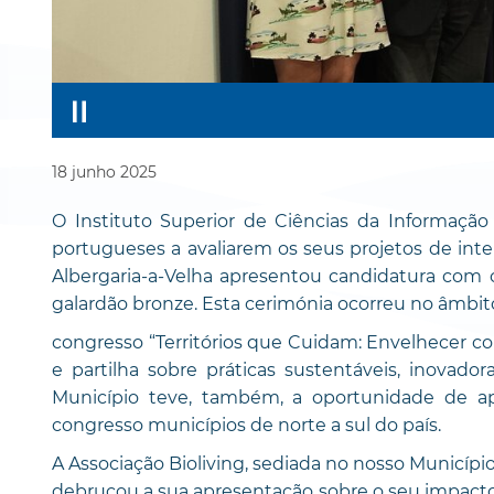
18
junho
2025
O Instituto Superior de Ciências da Informação
portugueses a avaliarem os seus projetos de int
Albergaria-a-Velha apresentou candidatura com 
galardão bronze. Esta cerimónia ocorreu no âmbit
congresso “Territórios que Cuidam: Envelhecer co
e partilha sobre práticas sustentáveis, inovad
Município teve, também, a oportunidade de ap
congresso municípios de norte a sul do país.
A Associação Bioliving, sediada no nosso Município
debruçou a sua apresentação sobre o seu impacto 