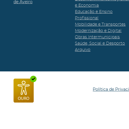
de Aveiro
e Economia
Educação e Ensino
Profissional
Mobilidade e Transportes
Modernização e Digital
Obras Intermunicipais
Saúde, Social e Desporto
Arquivo
Política de Privac