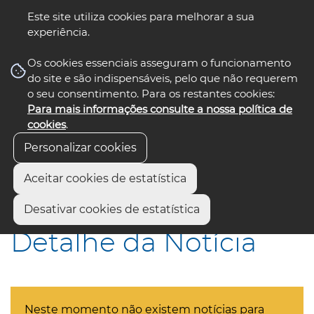
Este site utiliza cookies para melhorar a sua
experiência.
☰ Menu
Os cookies essenciais asseguram o funcionamento
do site e são indispensáveis, pelo que não requerem
o seu consentimento. Para os restantes cookies:
Para mais informações consulte a nossa política de
siga-nos
select language
▼
cookies
.
Personalizar cookies
Aceitar cookies de estatística
Início
Municípios
Detalhe da Notícia
Desativar cookies de estatística
Detalhe da Notícia
Neste momento não existem notícias para