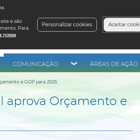
ia.
siga-n
site e são
Personalizar cookies
Aceitar cooki
imento. Para
a nossa
COMUNICAÇÃO
ÁREAS DE AÇÃO 
rçamento e GOP para 2025
l aprova Orçamento e