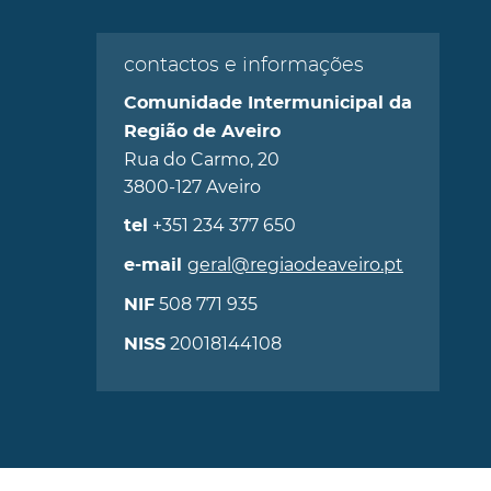
contactos e informações
Comunidade Intermunicipal da
Região de Aveiro
Rua do Carmo, 20
3800-127 Aveiro
+351 234 377 650
tel
geral@regiaodeaveiro.pt
e-mail
508 771 935
NIF
20018144108
NISS