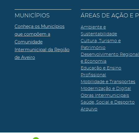
MUNICÍPIOS
ÁREAS DE AÇÃO E 
Conheça os Municípios
Ambiente e
que compõem a
Sustentabilidade
Cultura, Turismo e
Comunidade
Património
Intermunicipal da Região
Desenvolvimento Regiona
de Aveiro
e Economia
Educação e Ensino
Profissional
Mobilidade e Transportes
Modernização e Digital
Obras Intermunicipais
Saúde, Social e Desporto
Arquivo