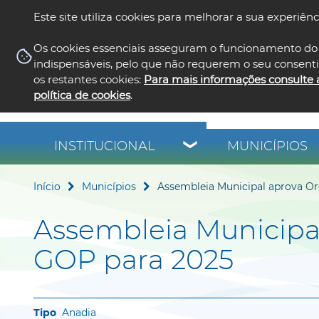
Este site utiliza cookies para melhorar a sua experiênc
Os cookies essenciais asseguram o funcionamento do 
indispensáveis, pelo que não requerem o seu consent
os restantes cookies:
Para mais informações consulte 
política de cookies
.
INSTITUCIONAL
MUNICÍPIOS
Início
Municípios
Assembleia Municipal aprova O
Assembleia Municipa
GOP para 2025
Anadia