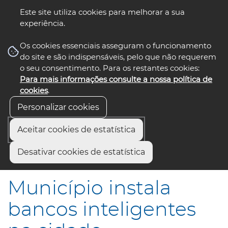
Este site utiliza cookies para melhorar a sua
experiência.
☰ Menu
Os cookies essenciais asseguram o funcionamento
do site e são indispensáveis, pelo que não requerem
o seu consentimento. Para os restantes cookies:
Para mais informações consulte a nossa política de
siga-nos
select language
▼
cookies
.
Personalizar cookies
Aceitar cookies de estatística
Início
Municípios
Desativar cookies de estatística
Município instala bancos inteligentes na cidade
Município instala
bancos inteligentes