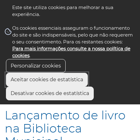
Este site utiliza cookies para melhorar a sua
experiência.
☰ Menu
Os cookies essenciais asseguram o funcionamento
do site e são indispensáveis, pelo que não requerem
o seu consentimento. Para os restantes cookies:
Para mais informações consulte a nossa política de
siga-nos
select language
▼
cookies
.
Personalizar cookies
Aceitar cookies de estatística
Início
Municípios
Desativar cookies de estatística
Lançamento de livro na Biblioteca Municipal
Lançamento de livro
na Biblioteca