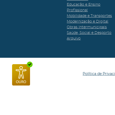
Educação e Ensino
Profissional
Mobilidade e Transportes
Modernização e Digital
Obras Intermunicipais
Saúde, Social e Desporto
Arquivo
Política de Privac