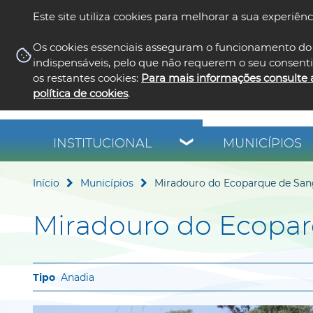
Este site utiliza cookies para melhorar a sua experiênc
Os cookies essenciais asseguram o funcionamento do 
indispensáveis, pelo que não requerem o seu consent
os restantes cookies:
Para mais informações consulte 
política de cookies
.
INSTITUCIONAL
MUNICÍPIOS
Início
Municípios
Miradouro do Ecoparque de San
Miradouro do Ecopar
Anadia