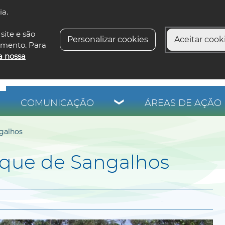
ia.
siga-n
site e são
Personalizar cookies
Aceitar cooki
imento. Para
a nossa
COMUNICAÇÃO
ÁREAS DE AÇÃO 
galhos
que de Sangalhos