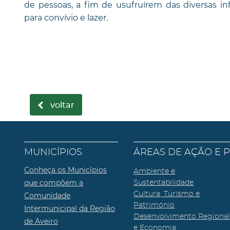
de pessoas, a fim de usufruírem das diversas infr
para convívio e lazer.
voltar
MUNICÍPIOS
ÁREAS DE AÇÃO E 
Conheça os Municípios
Ambiente e
que compõem a
Sustentabilidade
Cultura, Turismo e
Comunidade
Património
Intermunicipal da Região
Desenvolvimento Regiona
de Aveiro
e Economia