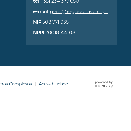
+351 234 377 650
tel
geral@regiaodeaveiro.pt
e-mail
508 771 935
NIF
20018144108
NISS
ermos Complexos
Acessibilidade