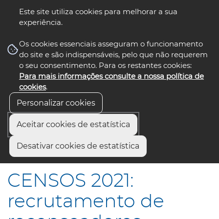
Este site utiliza cookies para melhorar a sua
experiência.
☰ Menu
Os cookies essenciais asseguram o funcionamento
do site e são indispensáveis, pelo que não requerem
o seu consentimento. Para os restantes cookies:
Para mais informações consulte a nossa política de
siga-nos
select language
▼
cookies
.
Personalizar cookies
Aceitar cookies de estatística
Início
Municípios
Desativar cookies de estatística
CENSOS 2021: recrutamento de recenseadores
CENSOS 2021:
recrutamento de