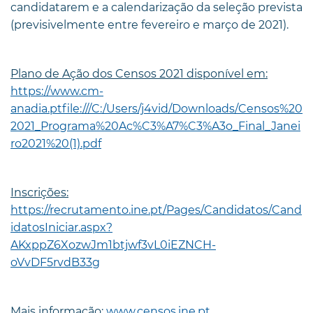
candidatarem e a calendarização da seleção prevista
(previsivelmente entre fevereiro e março de 2021).
Plano de Ação dos Censos 2021 disponível em:
https://www.cm-
anadia.ptfile:///C:/Users/j4vid/Downloads/Censos%20
2021_Programa%20Ac%C3%A7%C3%A3o_Final_Janei
ro2021%20(1).pdf
Inscrições:
https://recrutamento.ine.pt/Pages/Candidatos/Cand
idatosIniciar.aspx?
AKxppZ6XozwJm1btjwf3vL0iEZNCH-
oVvDF5rvdB33g
Mais informação:
www.censos.ine.pt