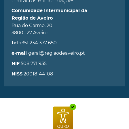
contactos e informações
Comunidade Intermunicipal da
Região de Aveiro
Rua do Carmo, 20
3800-127 Aveiro
+351 234 377 650
tel
geral@regiaodeaveiro.pt
e-mail
508 771 935
NIF
20018144108
NISS