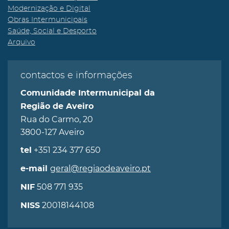
Modernização e Digital
Obras Intermunicipais
Saúde, Social e Desporto
Arquivo
contactos e informações
Comunidade Intermunicipal da
Região de Aveiro
Rua do Carmo, 20
3800-127 Aveiro
+351 234 377 650
tel
geral@regiaodeaveiro.pt
e-mail
508 771 935
NIF
20018144108
NISS