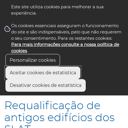
Este site utiliza cookies para melhorar a sua
experiência.
☰ Menu
Os cookies essenciais asseguram o funcionamento
do site e são indispensáveis, pelo que não requerem
o seu consentimento. Para os restantes cookies:
Para mais informações consulte a nossa política de
siga-nos
select language
▼
cookies
.
Personalizar cookies
Aceitar cookies de estatística
Início
Municípios
Desativar cookies de estatística
Requalificação de antigos edifícios dos SLAT
Requalificação de
antigos edifícios dos