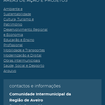
ÁREAS DE AÇÃO E PROJETOS
Ambiente e
Sustentabilidade
Cultura, Turismo e
Património
Desenvolvimento Regional
e Economia
Educação e Ensino
Profissional
Mobilidade e Transportes
Modernização e Digital
Obras Intermunicipais
Saúde, Social e Desporto
Arquivo
contactos e informações
Comunidade Intermunicipal da
Região de Aveiro