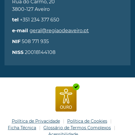
Rua do Carmo, 20
3800-127 Aveiro
+351 234 377 650
tel
geral@regiaodeaveiro.pt
e-mail
508 771 935
NIF
20018144108
NISS
Política de Privacidade
Política de Cookies
Ficha Técnica
Glossário de Termos Complexos
Acessibilidade