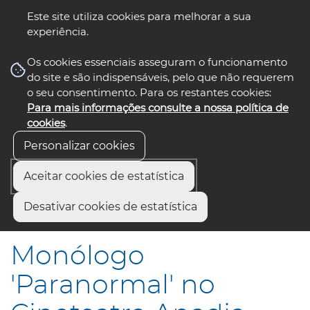
Este site utiliza cookies para melhorar a sua
experiência.
☰ Menu
Os cookies essenciais asseguram o funcionamento
do site e são indispensáveis, pelo que não requerem
o seu consentimento. Para os restantes cookies:
Para mais informações consulte a nossa política de
siga-nos
select language
▼
cookies
.
Personalizar cookies
Aceitar cookies de estatística
Início
Municípios
Desativar cookies de estatística
Monólogo "Paranormal" no Cineteatro Anadia
Monólogo
'Paranormal' no