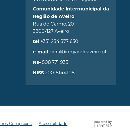
Comunidade Intermunicipal da
Região de Aveiro
Rua do Carmo, 20
3800-127 Aveiro
+351 234 377 650
tel
geral@regiaodeaveiro.pt
e-mail
508 771 935
NIF
20018144108
NISS
ermos Complexos
Acessibilidade