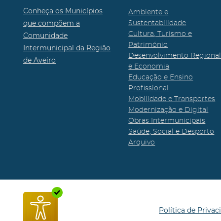
Conheça os Municípios
Ambiente e
que compõem a
Sustentabilidade
Cultura, Turismo e
Comunidade
Património
Intermunicipal da Região
Desenvolvimento Regiona
de Aveiro
e Economia
Educação e Ensino
Profissional
Mobilidade e Transportes
Modernização e Digital
Obras Intermunicipais
Saúde, Social e Desporto
Arquivo
Política de Privac