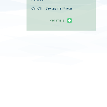
On Off - Sextas na Praça
ver mais