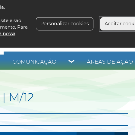
ia.
siga-n
site e são
Personalizar cookies
Aceitar cooki
imento. Para
a nossa
COMUNICAÇÃO
ÁREAS DE AÇÃO 
| M/12