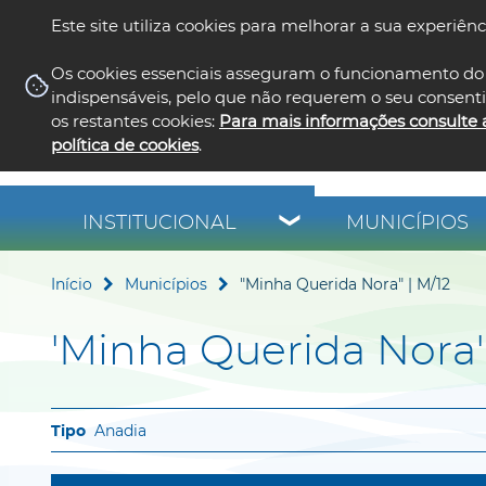
Este site utiliza cookies para melhorar a sua experiênc
Os cookies essenciais asseguram o funcionamento do 
indispensáveis, pelo que não requerem o seu consent
os restantes cookies:
Para mais informações consulte 
política de cookies
.
INSTITUCIONAL
MUNICÍPIOS
Início
Municípios
"Minha Querida Nora" | M/12
'Minha Querida Nora' 
Anadia