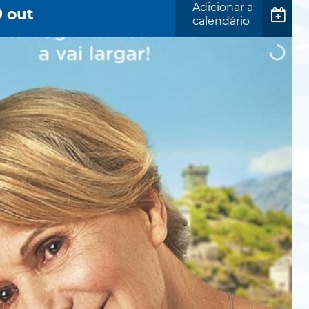
Adicionar a
9
out
calendário