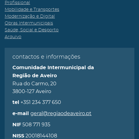
Profissional
Mobilidade e Transportes
Modernização e Digital
Obras Intermunicipais
Saúde, Social e Desporto
Arquivo
contactos e informações
Comunidade Intermunicipal da
Região de Aveiro
Rua do Carmo, 20
3800-127 Aveiro
+351 234 377 650
tel
geral@regiaodeaveiro.pt
e-mail
508 771 935
NIF
20018144108
NISS