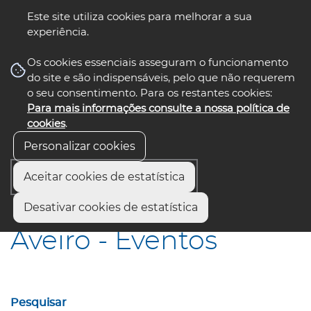
Este site utiliza cookies para melhorar a sua
experiência.
☰ Menu
Os cookies essenciais asseguram o funcionamento
do site e são indispensáveis, pelo que não requerem
o seu consentimento. Para os restantes cookies:
Para mais informações consulte a nossa política de
siga-nos
select language
▼
cookies
.
Personalizar cookies
Aceitar cookies de estatística
Início
Municípios
Aveiro - Eventos
Desativar cookies de estatística
Aveiro - Eventos
Pesquisar