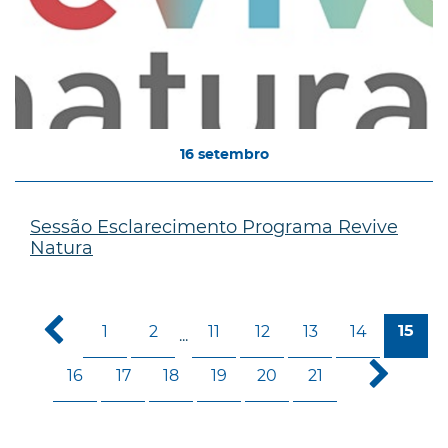
16
setembro
Sessão Esclarecimento Programa Revive
Natura
1
2
11
12
13
14
15
...
16
17
18
19
20
21