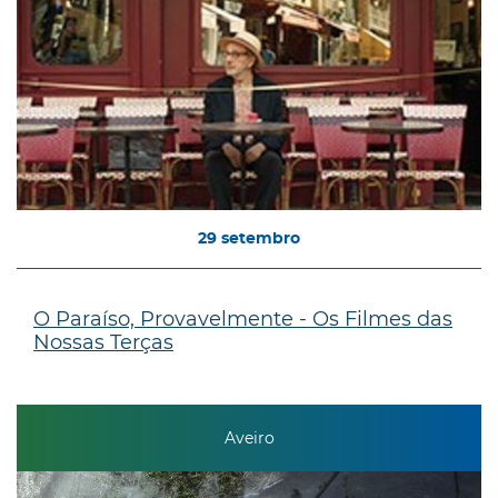
29
setembro
O Paraíso, Provavelmente - Os Filmes das
Nossas Terças
Aveiro