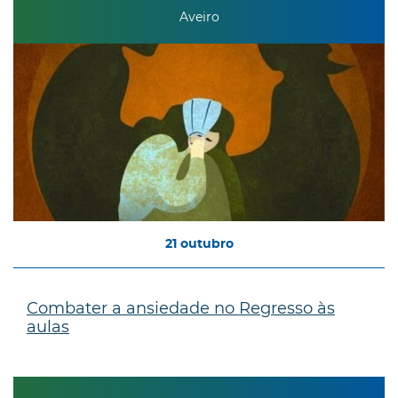
Aveiro
21
outubro
Combater a ansiedade no Regresso às
aulas