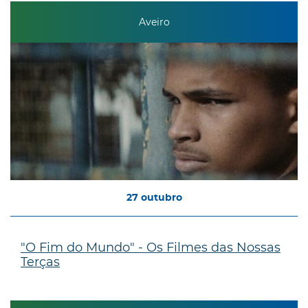
Aveiro
27
outubro
"O Fim do Mundo" - Os Filmes das Nossas
Terças