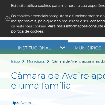
Este site utiliza cookies para melhorar a sua experiênc
Os cookies essenciais asseguram o funcionamento do 
indispensáveis, pelo que não requerem o seu consent
os restantes cookies:
Para mais informações consulte 
política de cookies
.
INSTITUCIONAL
MUNICÍPIOS
Início
Municípios
Câmara de Aveiro apoia mais do
Câmara de Aveiro apo
e uma família
Aveiro