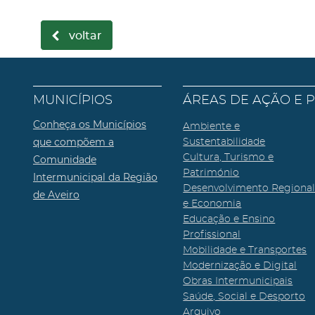
voltar
MUNICÍPIOS
ÁREAS DE AÇÃO E 
Conheça os Municípios
Ambiente e
que compõem a
Sustentabilidade
Cultura, Turismo e
Comunidade
Património
Intermunicipal da Região
Desenvolvimento Regiona
de Aveiro
e Economia
Educação e Ensino
Profissional
Mobilidade e Transportes
Modernização e Digital
Obras Intermunicipais
Saúde, Social e Desporto
Arquivo