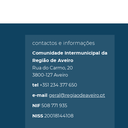
contactos e informações
Comunidade Intermunicipal da
Região de Aveiro
Rua do Carmo, 20
3800-127 Aveiro
+351 234 377 650
tel
geral@regiaodeaveiro.pt
e-mail
508 771 935
NIF
20018144108
NISS