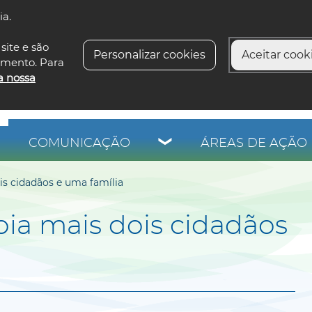
ia.
siga-n
site e são
Personalizar cookies
Aceitar cooki
imento. Para
a nossa
COMUNICAÇÃO
ÁREAS DE AÇÃO 
is cidadãos e uma família
ia mais dois cidadãos