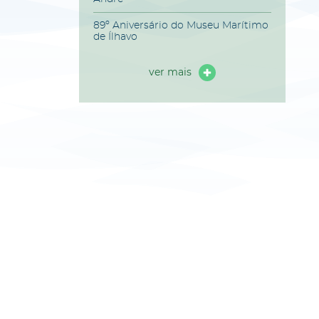
89º Aniversário do Museu Marítimo
de Ílhavo
ver mais