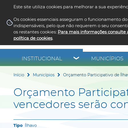
Este site utiliza cookies para melhorar a sua experiênc
Os cookies essenciais asseguram o funcionamento do 
indispensáveis, pelo que não requerem o seu consent
os restantes cookies:
Para mais informações consulte 
política de cookies
.
INSTITUCIONAL
MUNICÍPIOS
Início
Municípios
Orçamento Participativo de Ílha
Orçamento Participati
vencedores serão con
Ílhavo