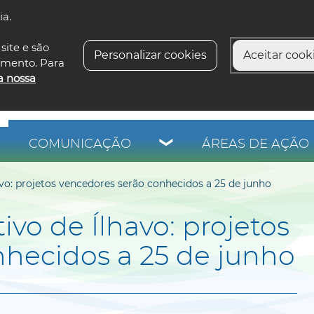
ia.
siga-n
site e são
Personalizar cookies
Aceitar cooki
imento. Para
a nossa
COMUNICAÇÃO
ÁREAS DE AÇÃO 
vo: projetos vencedores serão conhecidos a 25 de junho
vo de Ílhavo: projetos
hecidos a 25 de junho