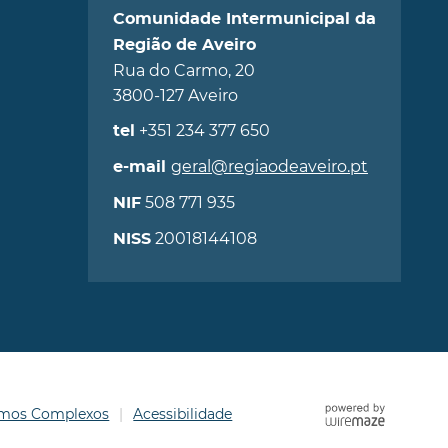
Comunidade Intermunicipal da
Região de Aveiro
Rua do Carmo, 20
3800-127 Aveiro
+351 234 377 650
tel
geral@regiaodeaveiro.pt
e-mail
508 771 935
NIF
20018144108
NISS
ermos Complexos
Acessibilidade