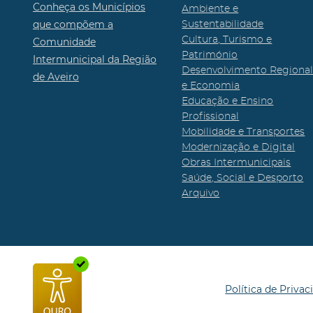
Conheça os Municípios
Ambiente e
que compõem a
Sustentabilidade
Cultura, Turismo e
Comunidade
Património
Intermunicipal da Região
Desenvolvimento Regiona
de Aveiro
e Economia
Educação e Ensino
Profissional
Mobilidade e Transportes
Modernização e Digital
Obras Intermunicipais
Saúde, Social e Desporto
Arquivo
Política de Privac