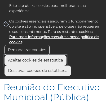
Este site utiliza cookies para melhorar a sua
experiência.
☰ Menu
Os cookies essenciais asseguram o funcionamento
do site e são indispensáveis, pelo que não requerem
o seu consentimento. Para os restantes cookies:
Para mais informações consulte a nossa política de
siga-nos
select language
▼
cookies
.
Personalizar cookies
Aceitar cookies de estatística
Início
Municípios
Desativar cookies de estatística
Reunião do Executivo Municipal (Pública)
Reunião do Executivo
Municipal (Pública)