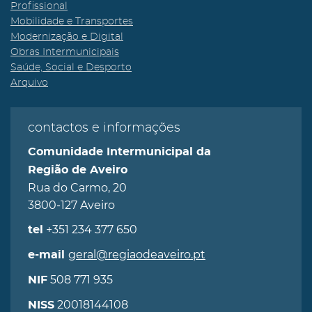
Profissional
Mobilidade e Transportes
Modernização e Digital
Obras Intermunicipais
Saúde, Social e Desporto
Arquivo
contactos e informações
Comunidade Intermunicipal da
Região de Aveiro
Rua do Carmo, 20
3800-127 Aveiro
+351 234 377 650
tel
geral@regiaodeaveiro.pt
e-mail
508 771 935
NIF
20018144108
NISS