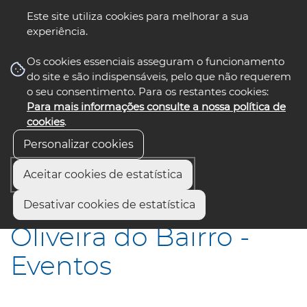
Este site utiliza cookies para melhorar a sua
experiência.
☰ Menu
Os cookies essenciais asseguram o funcionamento
do site e são indispensáveis, pelo que não requerem
o seu consentimento. Para os restantes cookies:
Para mais informações consulte a nossa política de
siga-nos
select language
▼
cookies
.
Personalizar cookies
Aceitar cookies de estatística
Início
Municípios
Oliveira do Bairro - Eventos
Desativar cookies de estatística
Oliveira do Bairro -
Eventos