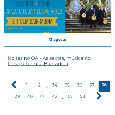
13
agosto
Noites no QA - Às sextas, música no
terraço Tertúlia Bairradina
1
2
34
35
36
37
38
...
39
40
41
42
57
58
...