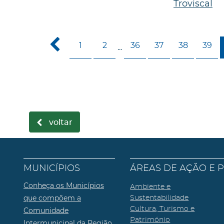
Troviscal
1
2
36
37
38
39
...
voltar
MUNICÍPIOS
ÁREAS DE AÇÃO E 
Conheça os Municípios
Ambiente e
que compõem a
Sustentabilidade
Cultura, Turismo e
Comunidade
Património
Intermunicipal da Região