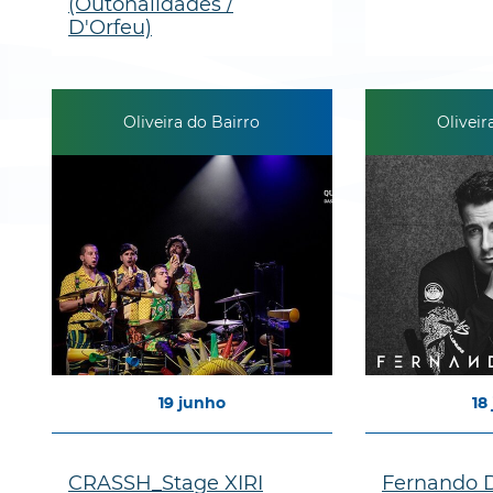
(Outonalidades /
D'Orfeu)
Oliveira do Bairro
Oliveir
19
junho
18
CRASSH_Stage XIRI
Fernando D