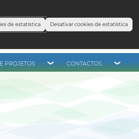
select language
▼
os
es de estatística
Desativar cookies de estatística
E PROJETOS
CONTACTOS