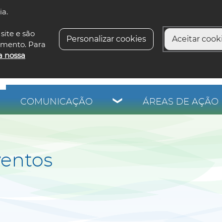
ia.
siga-n
site e são
Personalizar cookies
Aceitar cooki
imento. Para
a nossa
COMUNICAÇÃO
ÁREAS DE AÇÃO 
ventos