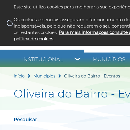
Este site utiliza cookies para melhorar a sua experiênc
Os cookies essenciais asseguram o funcionamento do 
indispensáveis, pelo que não requerem o seu consent
os restantes cookies:
Para mais informações consulte 
política de cookies
.
INSTITUCIONAL
MUNICÍPIOS
Início
Municípios
Oliveira do Bairro - Eventos
Oliveira do Bairro - E
Pesquisar