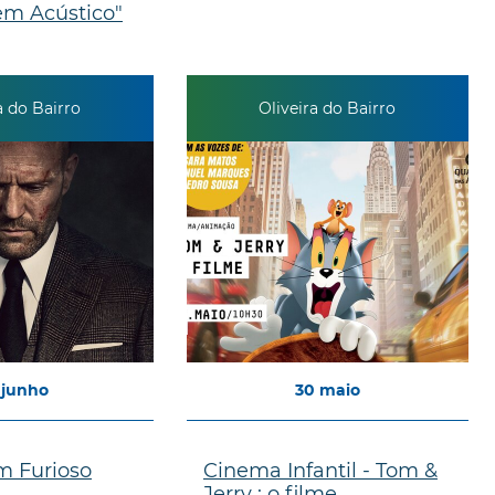
em Acústico"
a do Bairro
Oliveira do Bairro
junho
30
maio
 Furioso
Cinema Infantil - Tom &
Jerry : o filme