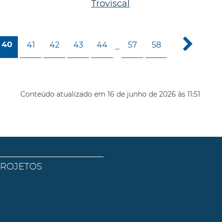
Troviscal
41
42
43
44
57
58
40
...
Conteúdo atualizado em
16 de junho de 2026
às 11:51
PROJETOS