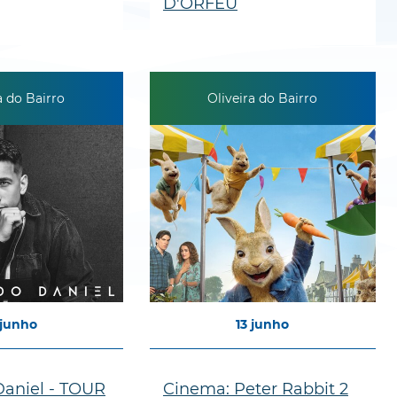
D'ORFEU
a do Bairro
Oliveira do Bairro
junho
13
junho
aniel - TOUR
Cinema: Peter Rabbit 2