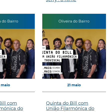
a do Bairro
Oliveira do Bairro
maio
21
maio
Bill com
Quinta do Bill com
rmónica do
União Filarmónica do