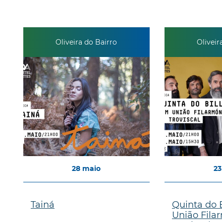
Oliveira do Bairro
Oliveir
28
maio
23
Tainá
Quinta do 
União Fila