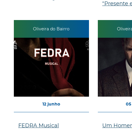
"Presente 
Oliveira do Bairro
Oliveir
12
junho
05
FEDRA Musical
Um Homem