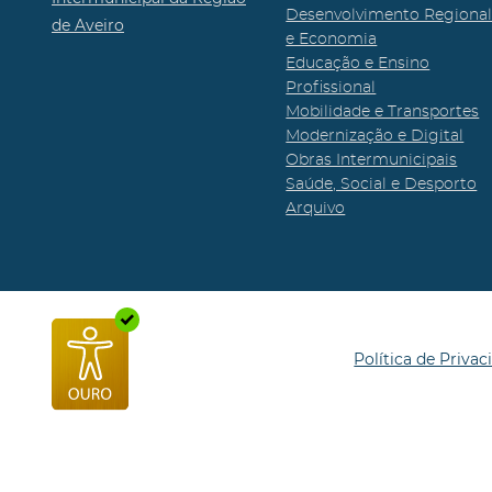
Desenvolvimento Regiona
de Aveiro
e Economia
Educação e Ensino
Profissional
Mobilidade e Transportes
Modernização e Digital
Obras Intermunicipais
Saúde, Social e Desporto
Arquivo
Política de Privac