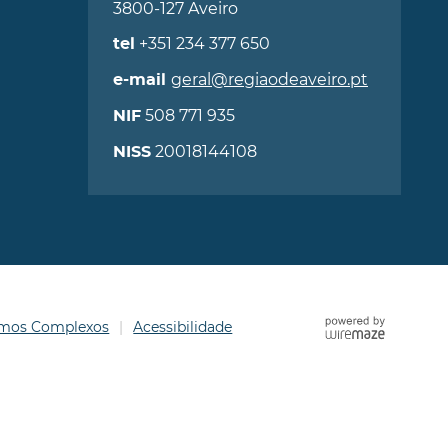
3800-127 Aveiro
+351 234 377 650
tel
geral@regiaodeaveiro.pt
e-mail
508 771 935
NIF
20018144108
NISS
ermos Complexos
Acessibilidade