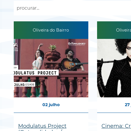
Oliveira do Bairro
Oliveir
02
julho
27
Modulatus Project
Cinema: Cr