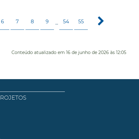
6
7
8
9
54
55
...
Conteúdo atualizado em
16 de junho de 2026
às 12:05
PROJETOS
l