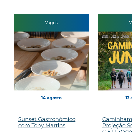
Vagos
V
14
agosto
13
Sunset Gastronómico
Caminhamo
com Tony Martins
Projeção So
C.E.R. Vago