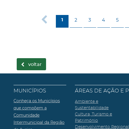
2
3
4
5
1
voltar
MUNICÍPIOS
ÁREAS DE AÇÃO E 
Conheça os Municípios
Ambiente e
que compõem a
Sustentabilidade
Cultura, Turismo e
Comunidade
Património
Intermunicipal da Região
Desenvolvimento Regiona