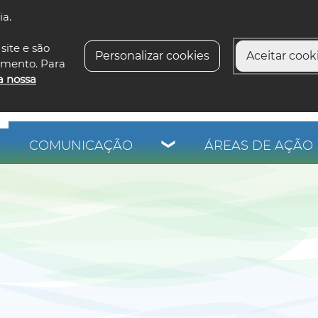
ia.
siga-n
site e são
Personalizar cookies
Aceitar cooki
imento. Para
a nossa
COMUNICAÇÃO
ÁREAS DE AÇÃO 