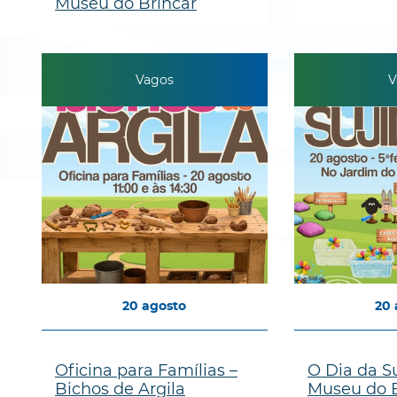
Museu do Brincar
Vagos
V
20
agosto
20
Oficina para Famílias –
O Dia da S
Bichos de Argila
Museu do B