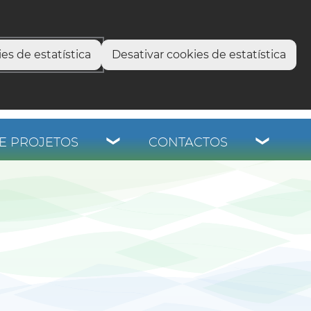
select language
▼
os
es de estatística
Desativar cookies de estatística
E PROJETOS
CONTACTOS