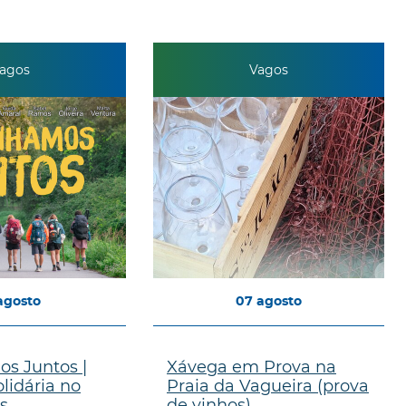
agos
Vagos
agosto
07
agosto
s Juntos |
Xávega em Prova na
lidária no
Praia da Vagueira (prova
s
de vinhos)