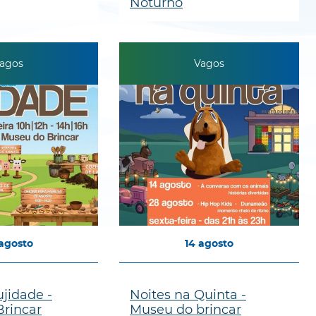
Noturno
agos
Vagos
agosto
14
agosto
ujidade -
Noites na Quinta -
rincar
Museu do brincar