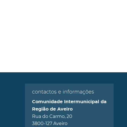
contactos e informações
Comunidade Intermunicipal da
Região de Aveiro
Rua do Carmo, 20
3800-127 Aveiro