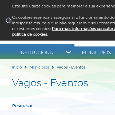
Este site utiliza cookies para melhorar a sua experiênc
Os cookies essenciais asseguram o funcionamento do 
indispensáveis, pelo que não requerem o seu consent
os restantes cookies:
Para mais informações consulte 
política de cookies
.
INSTITUCIONAL
MUNICÍPIOS
Início
Municípios
Vagos - Eventos
Vagos - Eventos
Pesquisar