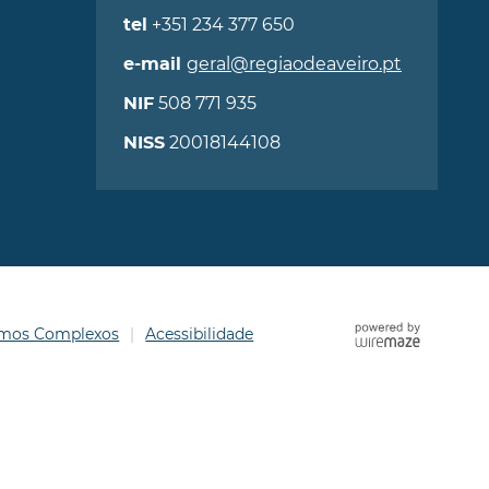
+351 234 377 650
tel
geral@regiaodeaveiro.pt
e-mail
508 771 935
NIF
20018144108
NISS
ermos Complexos
Acessibilidade