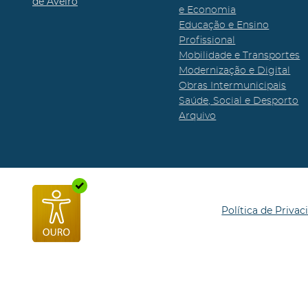
de Aveiro
e Economia
Educação e Ensino
Profissional
Mobilidade e Transportes
Modernização e Digital
Obras Intermunicipais
Saúde, Social e Desporto
Arquivo
Política de Privac