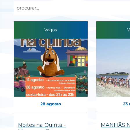
Vagos
V
28
agosto
23
Noites na Quinta -
MANHÃS N