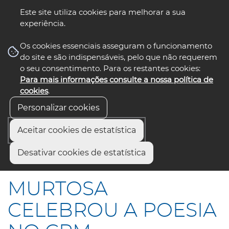
Este site utiliza cookies para melhorar a sua
experiência.
☰ Menu
Os cookies essenciais asseguram o funcionamento
do site e são indispensáveis, pelo que não requerem
o seu consentimento. Para os restantes cookies:
Para mais informações consulte a nossa política de
siga-nos
select language
▼
cookies
.
Personalizar cookies
Aceitar cookies de estatística
Início
Municípios
Desativar cookies de estatística
MURTOSA CELEBROU A POESIA NO CRM
MURTOSA
CELEBROU A POESIA