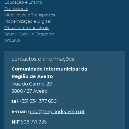
Educação e Ensino
Profissional
Mobilidade e Transportes
Modernização e Digital
Obras Intermunicipais
Saúde, Social e Desporto
Arquivo
contactos e informações
Comunidade Intermunicipal da
Região de Aveiro
Rua do Carmo, 20
3800-127 Aveiro
+351 234 377 650
tel
geral@regiaodeaveiro.pt
e-mail
508 771 935
NIF