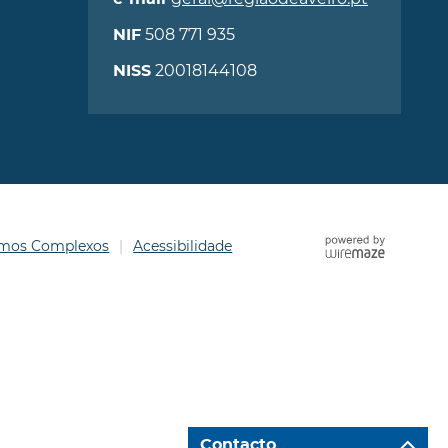
508 771 935
NIF
20018144108
NISS
ermos Complexos
Acessibilidade
Contacto