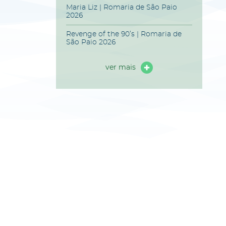
Maria Liz | Romaria de São Paio
2026
Revenge of the 90’s | Romaria de
São Paio 2026
ver mais