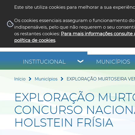
Este site utiliza cookies para melhorar a sua experiênc
Os cookies essenciais asseguram o funcionamento do 
indispensáveis, pelo que não requerem o seu consent
os restantes cookies:
Para mais informações consulte 
política de cookies
.
INSTITUCIONAL
MUNICÍPIOS
Início
Municípios
EXPLORAÇÃO MURTOSEIRA VEN
EXPLORAÇÃO MURTO
CONCURSO NACION
HOLSTEIN FRÍSIA