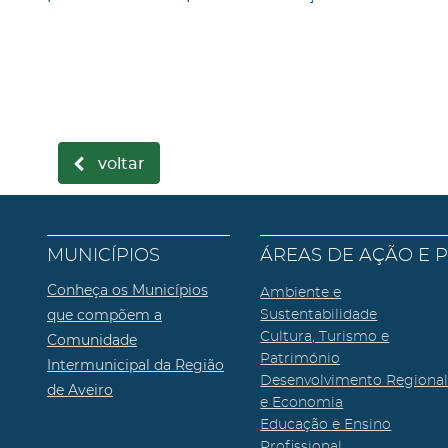
voltar
MUNICÍPIOS
ÁREAS DE AÇÃO E 
Conheça os Municípios
Ambiente e
que compõem a
Sustentabilidade
Cultura, Turismo e
Comunidade
Património
Intermunicipal da Região
Desenvolvimento Regiona
de Aveiro
e Economia
Educação e Ensino
Profissional