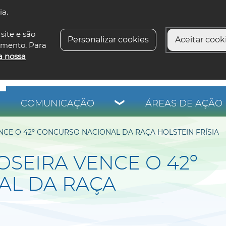
ia.
siga-n
site e são
Personalizar cookies
Aceitar cooki
imento. Para
a nossa
COMUNICAÇÃO
ÁREAS DE AÇÃO 
CE O 42º CONCURSO NACIONAL DA RAÇA HOLSTEIN FRÍSIA
SEIRA VENCE O 42º
AL DA RAÇA