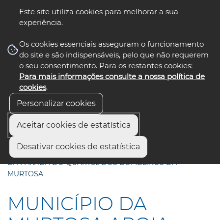
Este site utiliza cookies para melhorar a sua
experiência.
☰ Menu
Os cookies essenciais asseguram o funcionamento
do site e são indispensáveis, pelo que não requerem
o seu consentimento. Para os restantes cookies:
Para mais informações consulte a nossa política de
siga-nos
cookies
.
Personalizar cookies
Aceitar cookies de estatística
Início
Municípios
Desativar cookies de estatística
MUNICÍPIO DA MURTOSA APOIA BENEFICAÇÃO DO PISO
DA PARADA DO QUARTEL DOS BOMBEIROS DA
MURTOSA
MUNICÍPIO DA