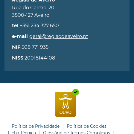
Região de Aveiro
Rua do Carmo, 20
3800-127 Aveiro
+351 234 377 650
tel
geral@regiaodeaveiro.pt
e-mail
508 771 935
NIF
20018144108
NISS
Política de Privacidade
Política de Cookies
Ficha Técnica
Glossário de Termos Complexos