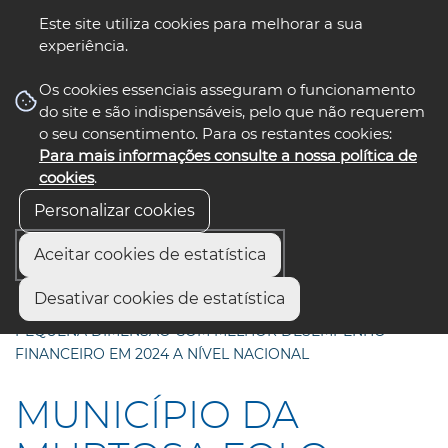
Este site utiliza cookies para melhorar a sua
experiência.
☰ Menu
Os cookies essenciais asseguram o funcionamento
do site e são indispensáveis, pelo que não requerem
o seu consentimento. Para os restantes cookies:
Para mais informações consulte a nossa política de
siga-nos
select language
▼
cookies
.
Personalizar cookies
Aceitar cookies de estatística
Início
Municípios
Desativar cookies de estatística
MUNICÍPIO DA MURTOSA FOI O SEGUNDO MUNICÍPIO DE
PEQUENA DIMENSÃO COM MELHOR DESEMPENHO
FINANCEIRO EM 2024 A NÍVEL NACIONAL
MUNICÍPIO DA