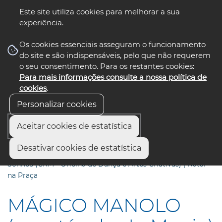
Este site utiliza cookies para melhorar a sua
experiência.
☰ Menu
Os cookies essenciais asseguram o funcionamento
do site e são indispensáveis, pelo que não requerem
o seu consentimento. Para os restantes cookies:
Para mais informações consulte a nossa política de
siga-nos
select language
▼
cookies
.
Personalizar cookies
Aceitar cookies de estatística
Início
Municípios
Desativar cookies de estatística
MÁGICO MANOLO (espetáculo de Magia) - Teatro dos
Sonhos (CRM - Oficina de Dança e Artes Criativas) | Natal
na Praça
MÁGICO MANOLO