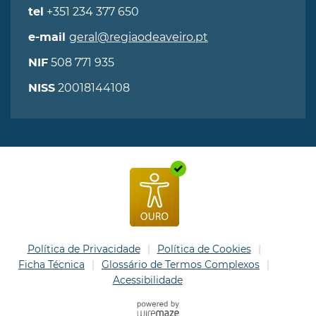
+351 234 377 650
tel
geral@regiaodeaveiro.pt
e-mail
508 771 935
NIF
20018144108
NISS
Política de Privacidade
Política de Cookies
Ficha Técnica
Glossário de Termos Complexos
Acessibilidade