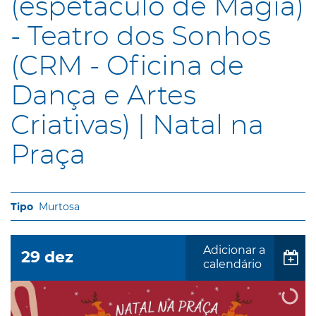
(espetáculo de Magia)
- Teatro dos Sonhos
(CRM - Oficina de
Dança e Artes
Criativas) | Natal na
Praça
Murtosa
Adicionar a
29
dez
calendário