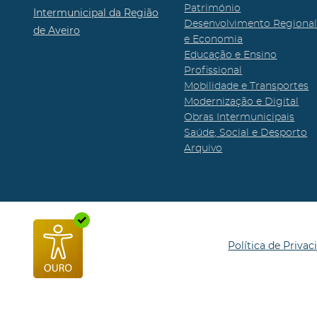
Património
Intermunicipal da Região
Desenvolvimento Regiona
de Aveiro
e Economia
Educação e Ensino
Profissional
Mobilidade e Transportes
Modernização e Digital
Obras Intermunicipais
Saúde, Social e Desporto
Arquivo
Política de Privac