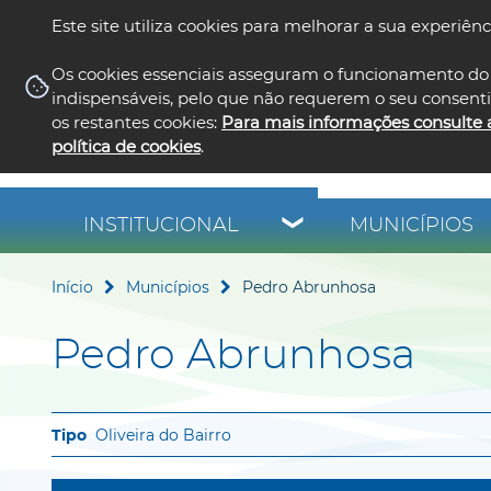
Este site utiliza cookies para melhorar a sua experiênc
Os cookies essenciais asseguram o funcionamento do 
indispensáveis, pelo que não requerem o seu consent
os restantes cookies:
Para mais informações consulte 
política de cookies
.
INSTITUCIONAL
MUNICÍPIOS
Início
Municípios
Pedro Abrunhosa
Pedro Abrunhosa
Oliveira do Bairro