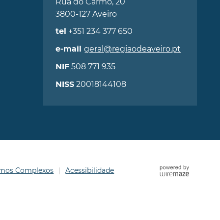
Rua do Carmo, 20
3800-127 Aveiro
+351 234 377 650
tel
geral@regiaodeaveiro.pt
e-mail
508 771 935
NIF
20018144108
NISS
ermos Complexos
Acessibilidade