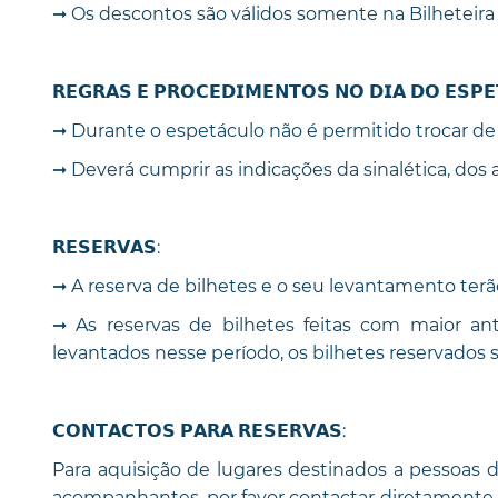
➞ Os descontos são válidos somente na Bilheteira 
𝗥𝗘𝗚𝗥𝗔𝗦 𝗘 𝗣𝗥𝗢𝗖𝗘𝗗𝗜𝗠𝗘𝗡𝗧𝗢𝗦 𝗡𝗢 𝗗𝗜𝗔 𝗗𝗢 𝗘𝗦𝗣𝗘
➞ Durante o espetáculo não é permitido trocar de l
➞ Deverá cumprir as indicações da sinalética, dos 
𝗥𝗘𝗦𝗘𝗥𝗩𝗔𝗦:
➞ A reserva de bilhetes e o seu levantamento terã
➞ As reservas de bilhetes feitas com maior ant
levantados nesse período, os bilhetes reservados
𝗖𝗢𝗡𝗧𝗔𝗖𝗧𝗢𝗦 𝗣𝗔𝗥𝗔 𝗥𝗘𝗦𝗘𝗥𝗩𝗔𝗦:
Para aquisição de lugares destinados a pessoas 
acompanhantes, por favor contactar diretamente a 