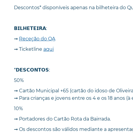
Descontos* disponíveis apenas na bilheteira do Qu
𝗕𝗜𝗟𝗛𝗘𝗧𝗘𝗜𝗥𝗔:
➞
Receção do QA
➞ Ticketline
aqui
*𝗗𝗘𝗦𝗖𝗢𝗡𝗧𝗢𝗦:
50%
➞ Cartão Municipal +65 (cartão do idoso de Oliveira
➞ Para crianças e jovens entre os 4 e os 18 anos (
10%
➞ Portadores do Cartão Rota da Bairrada.
➞ Os descontos são válidos mediante a apresentaç