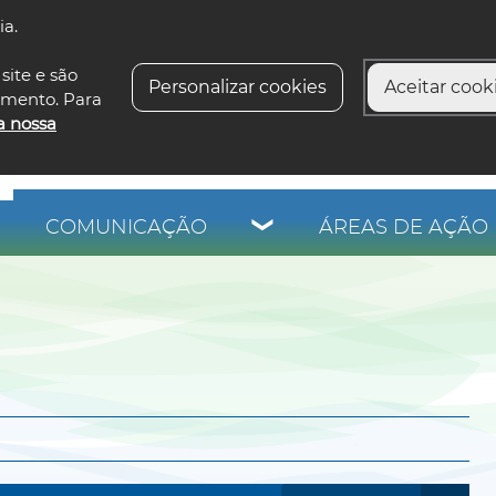
ia.
siga-n
site e são
Personalizar cookies
Aceitar cooki
imento. Para
a nossa
COMUNICAÇÃO
ÁREAS DE AÇÃO 