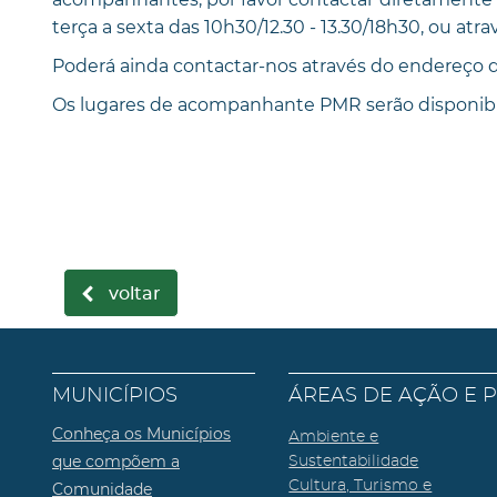
terça a sexta das 10h30/12.30 - 13.30/18h30, ou atr
Poderá ainda contactar-nos através do endereço d
Os lugares de acompanhante PMR serão disponibi
voltar
MUNICÍPIOS
ÁREAS DE AÇÃO E 
Conheça os Municípios
Ambiente e
que compõem a
Sustentabilidade
Cultura, Turismo e
Comunidade