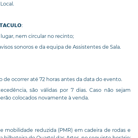
Local.
𝗧𝗔𝗖𝗨𝗟𝗢:
ugar, nem circular no recinto;
avisos sonoros e da equipa de Assistentes de Sala.
o de ocorrer até 72 horas antes da data do evento.
ecedência, são válidas por 7 dias. Caso não sejam
 serão colocados novamente à venda.
de mobilidade reduzida (PMR) em cadeira de rodas e
bilheteira do Quartel das Artes, no seguinte horário: