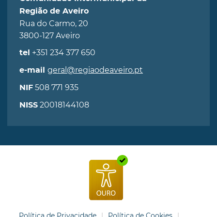
Região de Aveiro
Rua do Carmo, 20
3800-127 Aveiro
+351 234 377 650
tel
geral@regiaodeaveiro.pt
e-mail
508 771 935
NIF
20018144108
NISS
Política de Privacidade
Política de Cookies