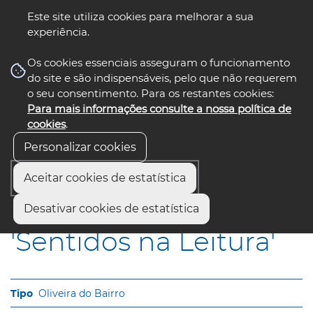
Este site utiliza cookies para melhorar a sua
experiência.
☰ Menu
Os cookies essenciais asseguram o funcionamento
do site e são indispensáveis, pelo que não requerem
o seu consentimento. Para os restantes cookies:
Para mais informações consulte a nossa política de
siga-nos
select language
▼
cookies
.
Personalizar cookies
Aceitar cookies de estatística
Início
Municípios
"Sentidos na Leitura"
Desativar cookies de estatística
'Sentidos na Leitura'
Oliveira do Bairro