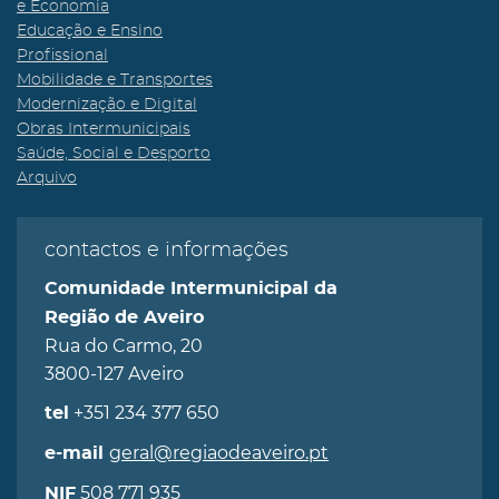
e Economia
Educação e Ensino
Profissional
Mobilidade e Transportes
Modernização e Digital
Obras Intermunicipais
Saúde, Social e Desporto
Arquivo
contactos e informações
Comunidade Intermunicipal da
Região de Aveiro
Rua do Carmo, 20
3800-127 Aveiro
+351 234 377 650
tel
geral@regiaodeaveiro.pt
e-mail
508 771 935
NIF