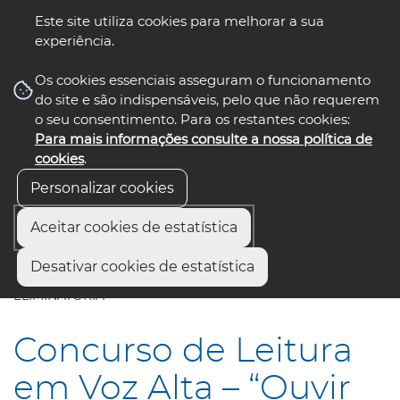
Este site utiliza cookies para melhorar a sua
experiência.
☰ Menu
Os cookies essenciais asseguram o funcionamento
do site e são indispensáveis, pelo que não requerem
o seu consentimento. Para os restantes cookies:
Para mais informações consulte a nossa política de
siga-nos
select language
▼
cookies
.
Personalizar cookies
Aceitar cookies de estatística
Início
Municípios
Desativar cookies de estatística
Concurso de Leitura em Voz Alta – “Ouvir ler...Que prazer!” -
ELIMINATÓRIA
Concurso de Leitura
em Voz Alta – “Ouvir