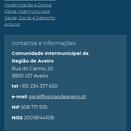
Modernização e Digital
Obras Intermunicipais
Saúde, Social e Desporto
Arquivo
contactos e informações
Comunidade Intermunicipal da
Região de Aveiro
Rua do Carmo, 20
3800-127 Aveiro
+351 234 377 650
tel
geral@regiaodeaveiro.pt
e-mail
508 771 935
NIF
20018144108
NISS