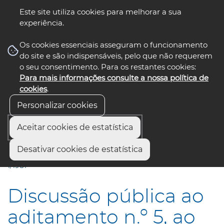
Este site utiliza cookies para melhorar a sua
experiência.
☰ Menu
Os cookies essenciais asseguram o funcionamento
do site e são indispensáveis, pelo que não requerem
o seu consentimento. Para os restantes cookies:
Para mais informações consulte a nossa política de
siga-nos
select language
▼
cookies
.
Personalizar cookies
Aceitar cookies de estatística
Início
Municípios
Desativar cookies de estatística
Discussão pública ao aditamento n.º 5, ao Loteamento n.º
1/1981
Discussão pública ao
aditamento n.º 5, ao