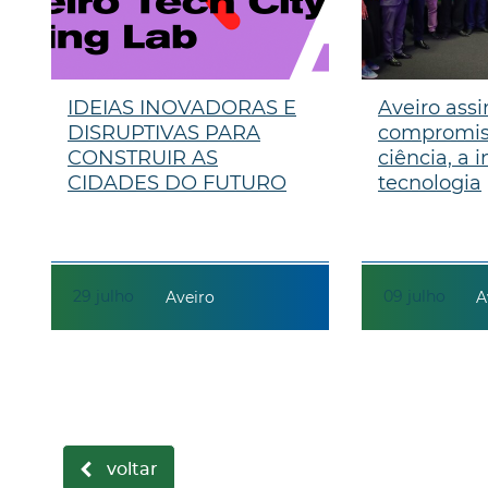
IDEIAS INOVADORAS E
Aveiro assi
DISRUPTIVAS PARA
compromis
CONSTRUIR AS
ciência, a 
CIDADES DO FUTURO
tecnologia
29
julho
09
julho
Aveiro
A
voltar