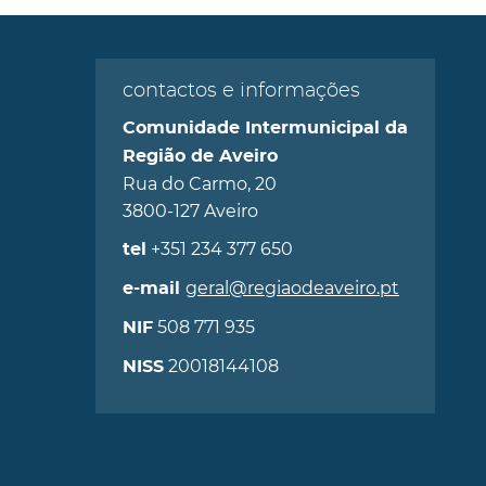
contactos e informações
Comunidade Intermunicipal da
Região de Aveiro
Rua do Carmo, 20
3800-127 Aveiro
+351 234 377 650
tel
geral@regiaodeaveiro.pt
e-mail
508 771 935
NIF
20018144108
NISS