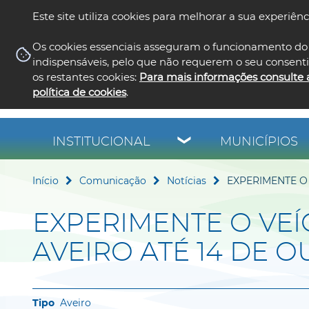
Este site utiliza cookies para melhorar a sua experiênc
Os cookies essenciais asseguram o funcionamento do 
indispensáveis, pelo que não requerem o seu consent
os restantes cookies:
Para mais informações consulte 
política de cookies
.
INSTITUCIONAL
MUNICÍPIOS
Início
Comunicação
Notícias
EXPERIMENTE O
EXPERIMENTE O VE
AVEIRO ATÉ 14 DE 
Aveiro