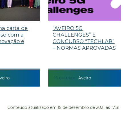
na carta de
“AVEIRO 5G
so com a
CHALLENGES” E
inovação e
CONCURSO “TECHLAB”
– NORMAS APROVADAS
16
outubro
veiro
Aveiro
Conteúdo atualizado em
15 de dezembro de 2021
às 17:31