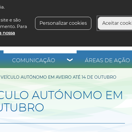
ia.
siga-n
site e são
Personalizar cookies
Aceitar cooki
imento. Para
a nossa
COMUNICAÇÃO
ÁREAS DE AÇÃO 
 VEÍCULO AUTÓNOMO EM AVEIRO ATÉ 14 DE OUTUBRO
ÍCULO AUTÓNOMO EM
OUTUBRO