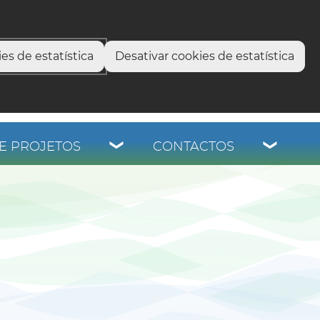
select language
▼
os
es de estatística
Desativar cookies de estatística
E PROJETOS
CONTACTOS