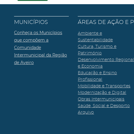
MUNICÍPIOS
ÁREAS DE AÇÃO E 
Conheça os Municípios
Ambiente e
que compõem a
Sustentabilidade
Cultura, Turismo e
Comunidade
Património
Intermunicipal da Região
Desenvolvimento Regiona
de Aveiro
e Economia
Educação e Ensino
Profissional
Mobilidade e Transportes
Modernização e Digital
Obras Intermunicipais
Saúde, Social e Desporto
Arquivo