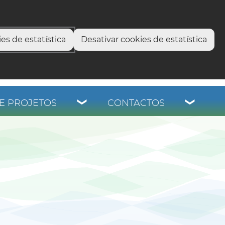
select language
▼
os
es de estatística
Desativar cookies de estatística
E PROJETOS
CONTACTOS