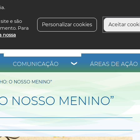
ia.
siga-n
site e são
Personalizar cookies
Aceitar cooki
imento. Para
a nossa
COMUNICAÇÃO
ÁREAS DE AÇÃO 
HO: O NOSSO MENINO”
 O NOSSO MENINO”