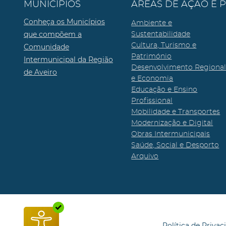
MUNICÍPIOS
ÁREAS DE AÇÃO E 
Conheça os Municípios
Ambiente e
que compõem a
Sustentabilidade
Cultura, Turismo e
Comunidade
Património
Intermunicipal da Região
Desenvolvimento Regiona
de Aveiro
e Economia
Educação e Ensino
Profissional
Mobilidade e Transportes
Modernização e Digital
Obras Intermunicipais
Saúde, Social e Desporto
Arquivo
Política de Privac