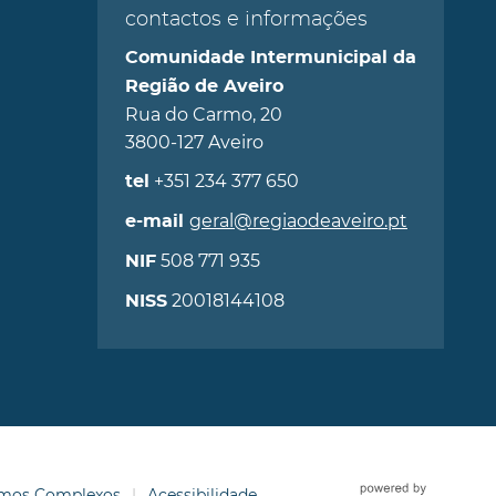
contactos e informações
Comunidade Intermunicipal da
Região de Aveiro
Rua do Carmo, 20
3800-127 Aveiro
+351 234 377 650
tel
geral@regiaodeaveiro.pt
e-mail
508 771 935
NIF
20018144108
NISS
ermos Complexos
Acessibilidade