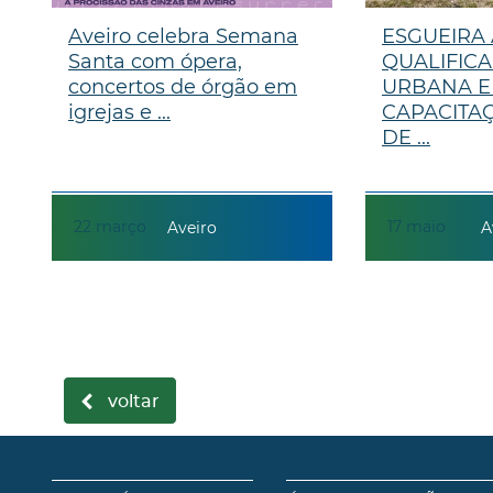
Aveiro celebra Semana
ESGUEIRA
Santa com ópera,
QUALIFIC
concertos de órgão em
URBANA E
igrejas e ...
CAPACITA
DE ...
22
março
17
maio
Aveiro
A
voltar