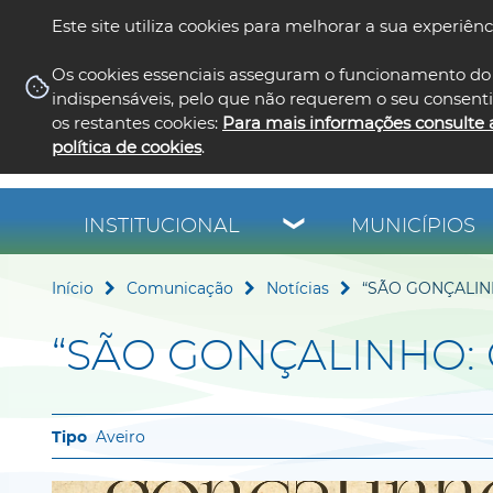
Este site utiliza cookies para melhorar a sua experiênc
Os cookies essenciais asseguram o funcionamento do 
indispensáveis, pelo que não requerem o seu consent
os restantes cookies:
Para mais informações consulte 
política de cookies
.
INSTITUCIONAL
MUNICÍPIOS
Início
Comunicação
Notícias
“SÃO GONÇALIN
“SÃO GONÇALINHO:
Aveiro