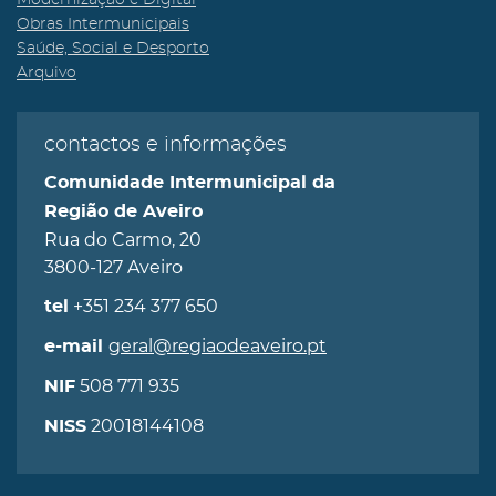
Modernização e Digital
Obras Intermunicipais
Saúde, Social e Desporto
Arquivo
contactos e informações
Comunidade Intermunicipal da
Região de Aveiro
Rua do Carmo, 20
3800-127 Aveiro
+351 234 377 650
tel
geral@regiaodeaveiro.pt
e-mail
508 771 935
NIF
20018144108
NISS