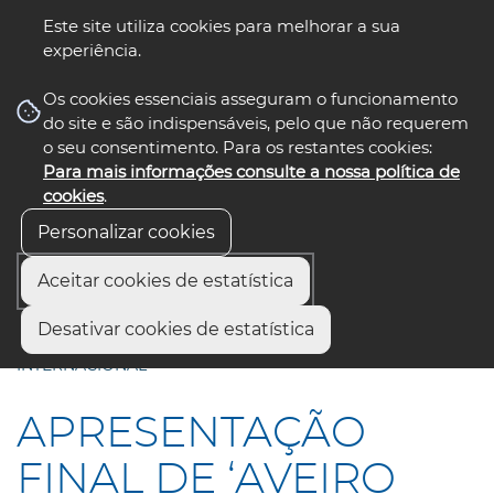
Este site utiliza cookies para melhorar a sua
experiência.
☰ Menu
Os cookies essenciais asseguram o funcionamento
do site e são indispensáveis, pelo que não requerem
o seu consentimento. Para os restantes cookies:
Para mais informações consulte a nossa política de
siga-nos
select language
▼
cookies
.
Personalizar cookies
Aceitar cookies de estatística
Início
Comunicação
Notícias
Desativar cookies de estatística
APRESENTAÇÃO FINAL DE ‘AVEIRO 2027’ PERANTE JÚRI
INTERNACIONAL
APRESENTAÇÃO
FINAL DE ‘AVEIRO