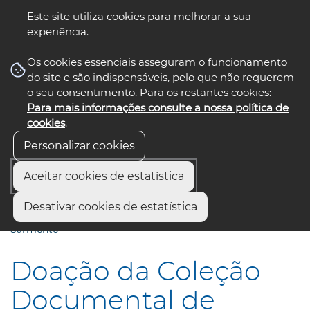
Este site utiliza cookies para melhorar a sua
experiência.
☰ Menu
Os cookies essenciais asseguram o funcionamento
do site e são indispensáveis, pelo que não requerem
o seu consentimento. Para os restantes cookies:
Para mais informações consulte a nossa política de
siga-nos
select language
▼
cookies
.
Personalizar cookies
Aceitar cookies de estatística
Início
Comunicação
Notícias
Desativar cookies de estatística
Doação da Coleção Documental de Fernando Morais
Sarmento
Doação da Coleção
Documental de