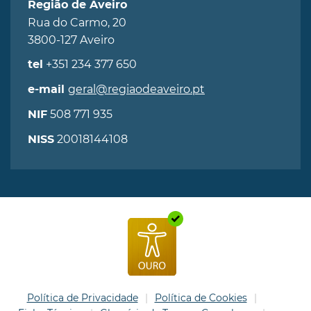
Região de Aveiro
Rua do Carmo, 20
3800-127 Aveiro
+351 234 377 650
tel
geral@regiaodeaveiro.pt
e-mail
508 771 935
NIF
20018144108
NISS
Política de Privacidade
Política de Cookies