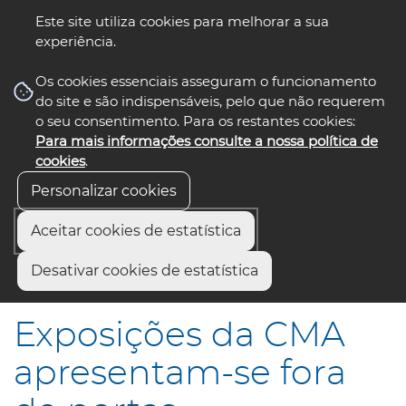
Este site utiliza cookies para melhorar a sua
experiência.
☰ Menu
Os cookies essenciais asseguram o funcionamento
do site e são indispensáveis, pelo que não requerem
o seu consentimento. Para os restantes cookies:
Para mais informações consulte a nossa política de
siga-nos
select language
▼
cookies
.
Personalizar cookies
Aceitar cookies de estatística
Início
Comunicação
Notícias
Desativar cookies de estatística
Exposições da CMA apresentam-se fora de portas
Exposições da CMA
apresentam-se fora