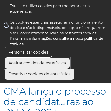
Este site utiliza cookies para melhorar a sua
experiência.
☰ Menu
Os cookies essenciais asseguram o funcionamento
do site e são indispensáveis, pelo que não requerem
o seu consentimento. Para os restantes cookies:
Para mais informações consulte a nossa política de
siga-nos
select language
▼
cookies
.
Personalizar cookies
Aceitar cookies de estatística
Início
Comunicação
Notícias
Desativar cookies de estatística
CMA lança o processo de candidaturas ao PMAA 2023
CMA lança o processo
de candidaturas ao