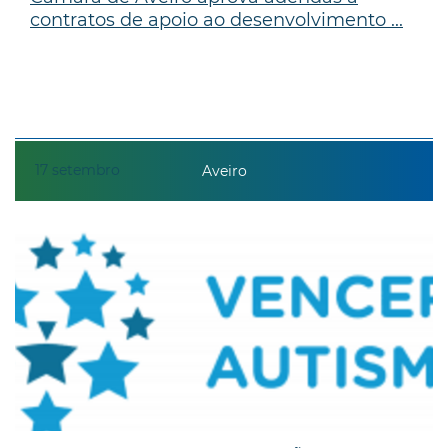
contratos de apoio ao desenvolvimento ...
17
setembro
Aveiro