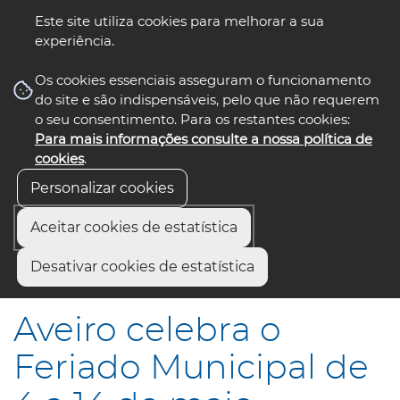
Este site utiliza cookies para melhorar a sua
experiência.
☰ Menu
Os cookies essenciais asseguram o funcionamento
do site e são indispensáveis, pelo que não requerem
o seu consentimento. Para os restantes cookies:
Para mais informações consulte a nossa política de
siga-nos
select language
▼
cookies
.
Personalizar cookies
Aceitar cookies de estatística
Início
Comunicação
Notícias
Desativar cookies de estatística
Aveiro celebra o Feriado Municipal de 4 a 14 de maio
Aveiro celebra o
Feriado Municipal de