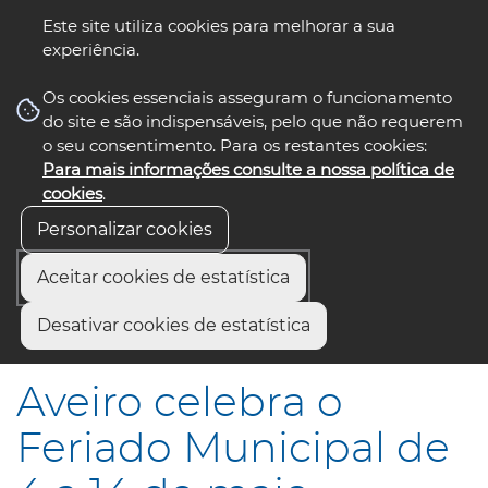
Este site utiliza cookies para melhorar a sua
experiência.
☰ Menu
Os cookies essenciais asseguram o funcionamento
do site e são indispensáveis, pelo que não requerem
o seu consentimento. Para os restantes cookies:
Para mais informações consulte a nossa política de
siga-nos
select language
▼
cookies
.
Personalizar cookies
Aceitar cookies de estatística
Início
Comunicação
Notícias
Desativar cookies de estatística
Aveiro celebra o Feriado Municipal de 4 a 14 de maio
Aveiro celebra o
Feriado Municipal de