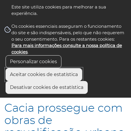
Este site utiliza cookies para melhorar a sua
experiência.
☰ Menu
Os cookies essenciais asseguram o funcionamento
do site e são indispensáveis, pelo que não requerem
o seu consentimento. Para os restantes cookies:
Para mais informações consulte a nossa política de
siga-nos
select language
▼
cookies
.
Personalizar cookies
Aceitar cookies de estatística
Início
Comunicação
Notícias
Desativar cookies de estatística
Cacia prossegue com obras de requalificação urbana
Cacia prossegue com
obras de