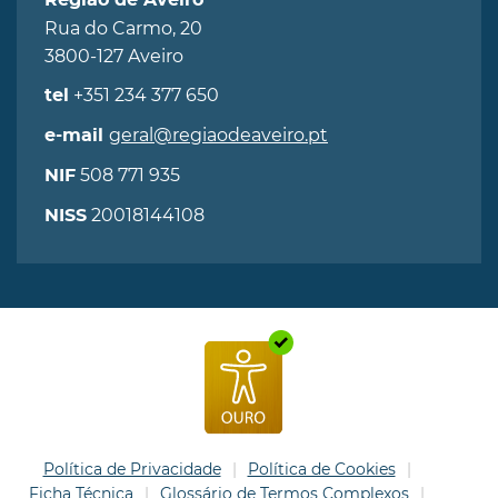
Região de Aveiro
Rua do Carmo, 20
3800-127 Aveiro
+351 234 377 650
tel
geral@regiaodeaveiro.pt
e-mail
508 771 935
NIF
20018144108
NISS
Política de Privacidade
Política de Cookies
Ficha Técnica
Glossário de Termos Complexos