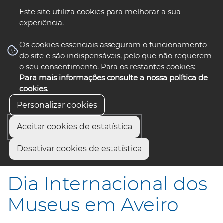
Este site utiliza cookies para melhorar a sua
experiência.
☰ Menu
Os cookies essenciais asseguram o funcionamento
do site e são indispensáveis, pelo que não requerem
o seu consentimento. Para os restantes cookies:
Para mais informações consulte a nossa política de
siga-nos
select language
▼
cookies
.
Personalizar cookies
Aceitar cookies de estatística
Início
Comunicação
Notícias
Desativar cookies de estatística
Dia Internacional dos Museus em Aveiro
Dia Internacional dos
Museus em Aveiro