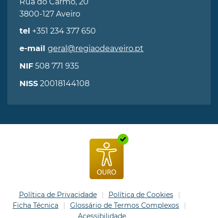
Rua do Carmo, 20
3800-127 Aveiro
+351 234 377 650
tel
geral@regiaodeaveiro.pt
e-mail
508 771 935
NIF
20018144108
NISS
Política de Privacidade
Política de Cookies
Ficha Técnica
Glossário de Termos Complexos
Acessibilidade