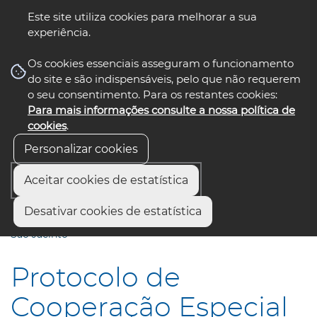
Este site utiliza cookies para melhorar a sua
experiência.
☰ Menu
Os cookies essenciais asseguram o funcionamento
do site e são indispensáveis, pelo que não requerem
o seu consentimento. Para os restantes cookies:
Para mais informações consulte a nossa política de
siga-nos
select language
▼
cookies
.
Personalizar cookies
Aceitar cookies de estatística
Início
Comunicação
Notícias
Desativar cookies de estatística
Protocolo de Cooperação Especial entre a CMA e a Junta de
São Jacinto
Protocolo de
Cooperação Especial