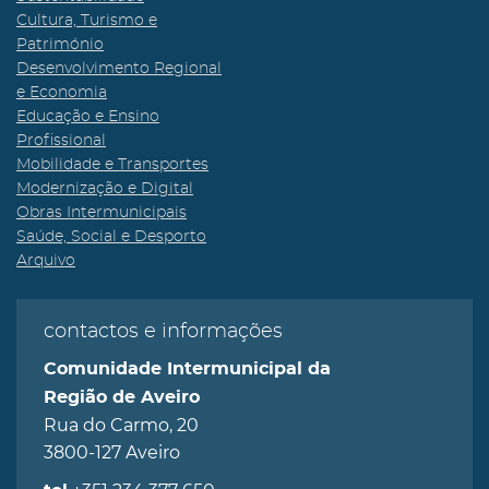
Cultura, Turismo e
Património
Desenvolvimento Regional
e Economia
Educação e Ensino
Profissional
Mobilidade e Transportes
Modernização e Digital
Obras Intermunicipais
Saúde, Social e Desporto
Arquivo
contactos e informações
Comunidade Intermunicipal da
Região de Aveiro
Rua do Carmo, 20
3800-127 Aveiro