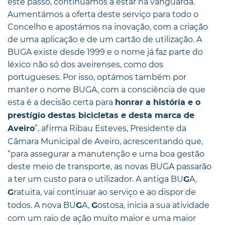
este passo, continuamos a estar na vanguarda.
Aumentámos a oferta deste serviço para todo o
Concelho e apostámos na inovação, com a criação
de uma aplicação e de um cartão de utilização. A
BUGA existe desde 1999 e o nome já faz parte do
léxico não só dos aveirenses, como dos
portugueses. Por isso, optámos também por
manter o nome BUGA, com a consciência de que
esta é a decisão certa para
honrar a história e o
prestígio destas bicicletas e desta marca de
”, afirma Ribau Esteves, Presidente da
Aveiro
Câmara Municipal de Aveiro, acrescentando que,
“para assegurar a manutenção e uma boa gestão
deste meio de transporte, as novas BUGA passarão
a ter um custo para o utilizador. A antiga BU
A,
G
ratuita, vai continuar ao serviço e ao dispor de
G
todos. A nova BU
A,
ostosa, inicia a sua atividade
G
G
com um raio de ação muito maior e uma maior