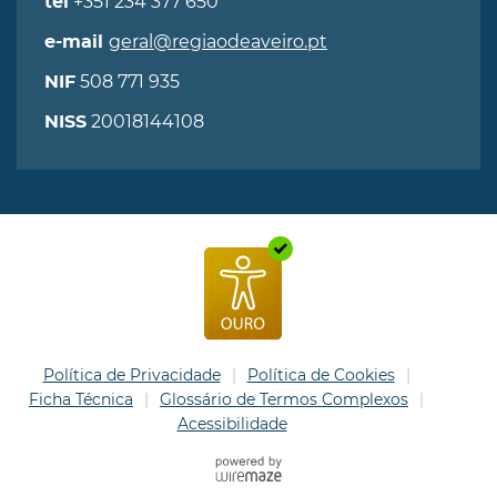
+351 234 377 650
tel
geral@regiaodeaveiro.pt
e-mail
508 771 935
NIF
20018144108
NISS
Política de Privacidade
Política de Cookies
Ficha Técnica
Glossário de Termos Complexos
Acessibilidade