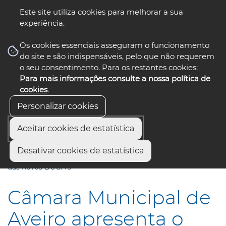
Este site utiliza cookies para melhorar a sua
experiência.
☰ Menu
Os cookies essenciais asseguram o funcionamento
do site e são indispensáveis, pelo que não requerem
o seu consentimento. Para os restantes cookies:
Para mais informações consulte a nossa política de
siga-nos
select language
▼
cookies
.
Personalizar cookies
Aceitar cookies de estatística
Início
Comunicação
Notícias
Desativar cookies de estatística
Câmara Municipal de Aveiro apresenta o início da operação
das novas BUGA’s
Câmara Municipal de
Aveiro apresenta o