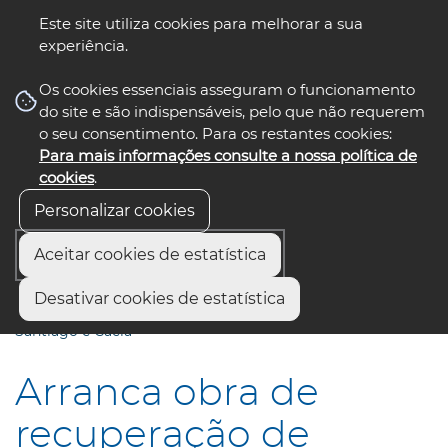
Este site utiliza cookies para melhorar a sua
experiência.
☰ Menu
Os cookies essenciais asseguram o funcionamento
do site e são indispensáveis, pelo que não requerem
o seu consentimento. Para os restantes cookies:
Para mais informações consulte a nossa política de
siga-nos
select language
▼
cookies
.
Personalizar cookies
Aceitar cookies de estatística
Início
Comunicação
Notícias
Desativar cookies de estatística
Arranca obra de recuperação de Habitações Sociais em
Santiago e Cacia
Arranca obra de
recuperação de