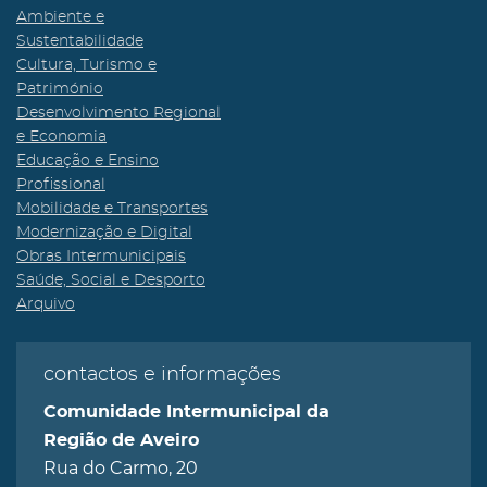
Ambiente e
Sustentabilidade
Cultura, Turismo e
Património
Desenvolvimento Regional
e Economia
Educação e Ensino
Profissional
Mobilidade e Transportes
Modernização e Digital
Obras Intermunicipais
Saúde, Social e Desporto
Arquivo
contactos e informações
Comunidade Intermunicipal da
Região de Aveiro
Rua do Carmo, 20