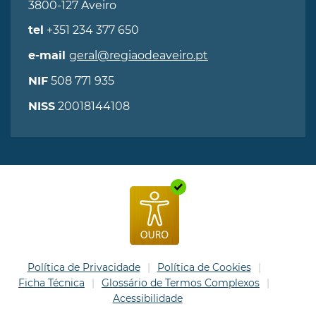
3800-127 Aveiro
+351 234 377 650
tel
geral@regiaodeaveiro.pt
e-mail
508 771 935
NIF
20018144108
NISS
Política de Privacidade
Política de Cookies
Ficha Técnica
Glossário de Termos Complexos
Acessibilidade