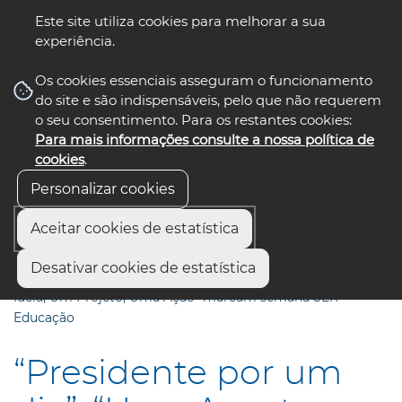
Este site utiliza cookies para melhorar a sua
experiência.
☰ Menu
Os cookies essenciais asseguram o funcionamento
do site e são indispensáveis, pelo que não requerem
o seu consentimento. Para os restantes cookies:
Para mais informações consulte a nossa política de
siga-nos
select language
▼
cookies
.
Personalizar cookies
Aceitar cookies de estatística
Início
Comunicação
Notícias
Desativar cookies de estatística
“Presidente por um dia”, “Uma Aventura no EMA” e “Uma
Ideia, Um Projeto, Uma Ação” marcam semana SER +
Educação
“Presidente por um