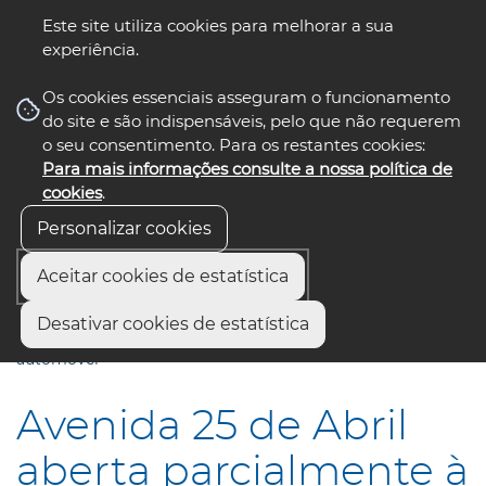
Este site utiliza cookies para melhorar a sua
experiência.
☰ Menu
Os cookies essenciais asseguram o funcionamento
do site e são indispensáveis, pelo que não requerem
o seu consentimento. Para os restantes cookies:
Para mais informações consulte a nossa política de
siga-nos
select language
▼
cookies
.
Personalizar cookies
Aceitar cookies de estatística
Início
Comunicação
Notícias
Desativar cookies de estatística
Avenida 25 de Abril aberta parcialmente à circulação
automóvel
Avenida 25 de Abril
aberta parcialmente à