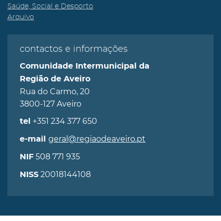
Saúde, Social e Desporto
Arquivo
contactos e informações
Comunidade Intermunicipal da
Região de Aveiro
Rua do Carmo, 20
3800-127 Aveiro
+351 234 377 650
tel
geral@regiaodeaveiro.pt
e-mail
508 771 935
NIF
20018144108
NISS