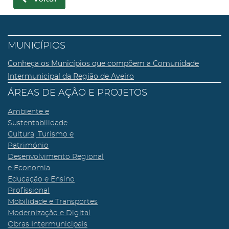
MUNICÍPIOS
Conheça os Municípios que compõem a Comunidade
Intermunicipal da Região de Aveiro
ÁREAS DE AÇÃO E PROJETOS
Ambiente e
Sustentabilidade
Cultura, Turismo e
Património
Desenvolvimento Regional
e Economia
Educação e Ensino
Profissional
Mobilidade e Transportes
Modernização e Digital
Obras Intermunicipais