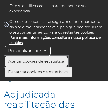
Este site utiliza cookies para melhorar a sua
experiência.
☰ Menu
Os cookies essenciais asseguram o funcionamento
do site e são indispensáveis, pelo que não requerem
o seu consentimento. Para os restantes cookies:
Para mais informações consulte a nossa política de
siga-nos
select language
▼
cookies
.
Personalizar cookies
Aceitar cookies de estatística
Início
Comunicação
Notícias
Desativar cookies de estatística
Adjudicada reabilitação das ligações Esgueira – Azurva e
Alagoas – Santa Joana
Adjudicada
reabilitação das