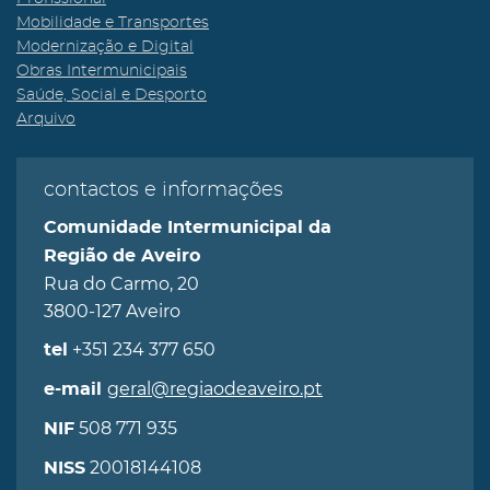
Mobilidade e Transportes
Modernização e Digital
Obras Intermunicipais
Saúde, Social e Desporto
Arquivo
contactos e informações
Comunidade Intermunicipal da
Região de Aveiro
Rua do Carmo, 20
3800-127 Aveiro
+351 234 377 650
tel
geral@regiaodeaveiro.pt
e-mail
508 771 935
NIF
20018144108
NISS