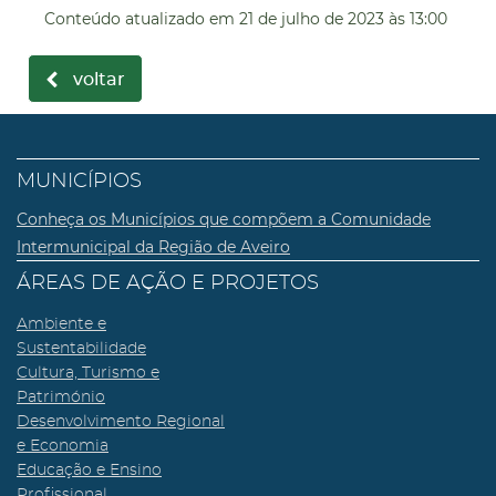
Conteúdo atualizado em
21 de julho de 2023
às 13:00
voltar
MUNICÍPIOS
Conheça os Municípios que compõem a Comunidade
Intermunicipal da Região de Aveiro
ÁREAS DE AÇÃO E PROJETOS
Ambiente e
Sustentabilidade
Cultura, Turismo e
Património
Desenvolvimento Regional
e Economia
Educação e Ensino
Profissional