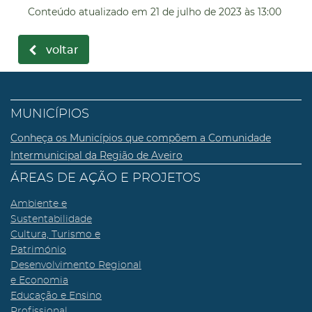
Conteúdo atualizado em
21 de julho de 2023
às 13:00
voltar
MUNICÍPIOS
Conheça os Municípios que compõem a Comunidade
Intermunicipal da Região de Aveiro
ÁREAS DE AÇÃO E PROJETOS
Ambiente e
Sustentabilidade
Cultura, Turismo e
Património
Desenvolvimento Regional
e Economia
Educação e Ensino
Profissional