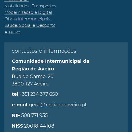
Mobilidade e Transportes
Modernização e Digital
Obras Intermunicipais
Saúde, Social e Desporto
Arquivo
contactos e informações
Comunidade Intermunicipal da
Região de Aveiro
Rua do Carmo, 20
3800-127 Aveiro
+351 234 377 650
tel
geral@regiaodeaveiro.pt
e-mail
508 771 935
NIF
20018144108
NISS