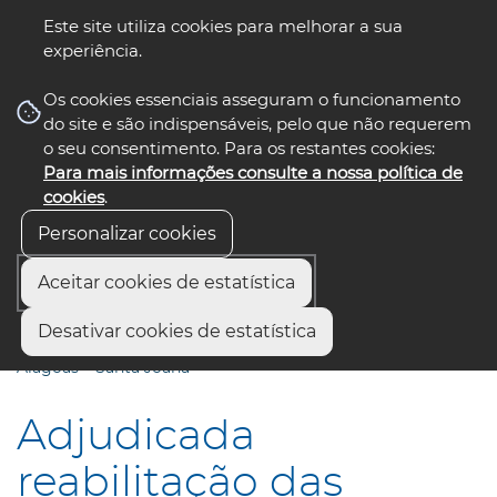
Este site utiliza cookies para melhorar a sua
experiência.
☰ Menu
Os cookies essenciais asseguram o funcionamento
do site e são indispensáveis, pelo que não requerem
o seu consentimento. Para os restantes cookies:
Para mais informações consulte a nossa política de
siga-nos
select language
▼
cookies
.
Personalizar cookies
Aceitar cookies de estatística
Início
Comunicação
Notícias
Desativar cookies de estatística
Adjudicada reabilitação das ligações Esgueira – Azurva e
Alagoas – Santa Joana
Adjudicada
reabilitação das