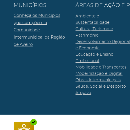
MUNICÍPIOS
ÁREAS DE AÇÃO E 
Conheça os Municípios
Ambiente e
que compõem a
Sustentabilidade
Cultura, Turismo e
Comunidade
Património
Intermunicipal da Região
Desenvolvimento Regiona
de Aveiro
e Economia
Educação e Ensino
Profissional
Mobilidade e Transportes
Modernização e Digital
Obras Intermunicipais
Saúde, Social e Desporto
Arquivo