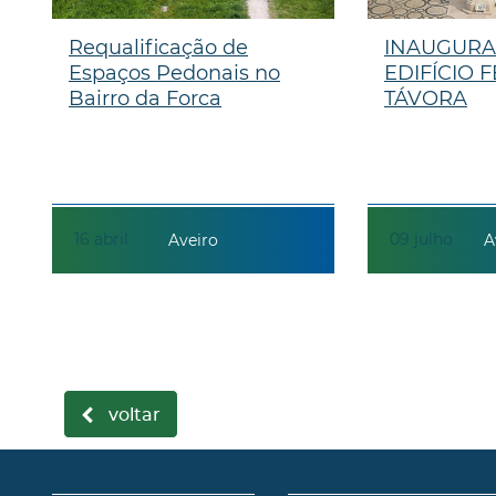
Requalificação de
INAUGUR
Espaços Pedonais no
EDIFÍCIO
Bairro da Forca
TÁVORA
16
abril
09
julho
Aveiro
A
voltar