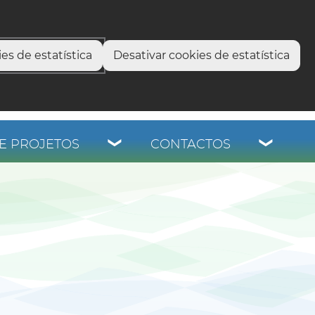
select language
▼
os
es de estatística
Desativar cookies de estatística
E PROJETOS
CONTACTOS