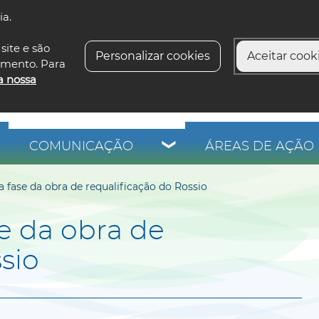
ia.
siga-n
site e são
Personalizar cookies
Aceitar cooki
imento. Para
a nossa
COMUNICAÇÃO
ÁREAS DE AÇÃO 
fase da obra de requalificação do Rossio
e da obra de
sio