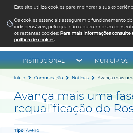
Este site utiliza cookies para melhorar a sua experiênc
Os cookies essenciais asseguram o funcionamento do 
indispensáveis, pelo que não requerem o seu consent
os restantes cookies:
Para mais informações consulte 
política de cookies
.
INSTITUCIONAL
MUNICÍPIOS
Início
Comunicação
Notícias
Avança mais uma 
Avança mais uma fas
requalificação do Ros
Aveiro