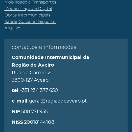
Mobilidade e Transportes
Modernização e Digital
Obras Intermunicipais
Saúde, Social e Desporto
Arquivo
contactos e informações
Comunidade Intermunicipal da
Região de Aveiro
Rua do Carmo, 20
3800-127 Aveiro
+351 234 377 650
tel
geral@regiaodeaveiro.pt
e-mail
508 771 935
NIF
20018144108
NISS