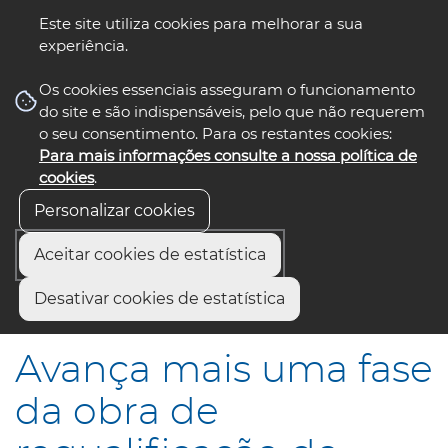
Este site utiliza cookies para melhorar a sua
experiência.
☰ Menu
Os cookies essenciais asseguram o funcionamento
do site e são indispensáveis, pelo que não requerem
o seu consentimento. Para os restantes cookies:
Para mais informações consulte a nossa política de
siga-nos
select language
▼
cookies
.
Personalizar cookies
Aceitar cookies de estatística
Início
Comunicação
Notícias
Desativar cookies de estatística
Avança mais uma fase da obra de requalificação do Rossio
Avança mais uma fase
da obra de