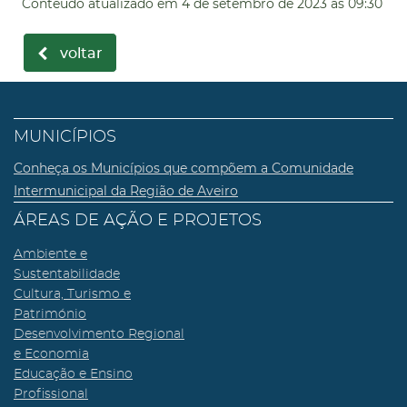
Conteúdo atualizado em
4 de setembro de 2023
às 09:30
voltar
MUNICÍPIOS
Conheça os Municípios que compõem a Comunidade
Intermunicipal da Região de Aveiro
ÁREAS DE AÇÃO E PROJETOS
Ambiente e
Sustentabilidade
Cultura, Turismo e
Património
Desenvolvimento Regional
e Economia
Educação e Ensino
Profissional