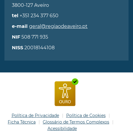
3800-127 Aveiro
+351 234 377 650
tel
geral@regiaodeaveiro.pt
e-mail
508 771 935
NIF
20018144108
NISS
Política de Privacidade
Política de Cookies
Ficha Técnica
Glossário de Termos Complexos
Acessibilidade