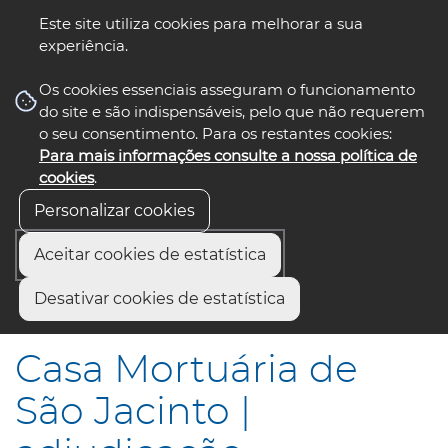
Este site utiliza cookies para melhorar a sua
experiência.
☰ Menu
Os cookies essenciais asseguram o funcionamento
do site e são indispensáveis, pelo que não requerem
o seu consentimento. Para os restantes cookies:
Para mais informações consulte a nossa política de
siga-nos
select language
▼
cookies
.
Personalizar cookies
Aceitar cookies de estatística
Início
Comunicação
Notícias
Desativar cookies de estatística
Casa Mortuária de São Jacinto | adjudicação
Casa Mortuária de
São Jacinto |