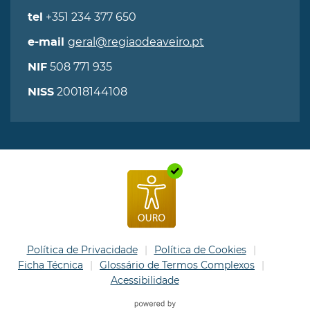
+351 234 377 650
tel
geral@regiaodeaveiro.pt
e-mail
508 771 935
NIF
20018144108
NISS
Política de Privacidade
Política de Cookies
Ficha Técnica
Glossário de Termos Complexos
Acessibilidade