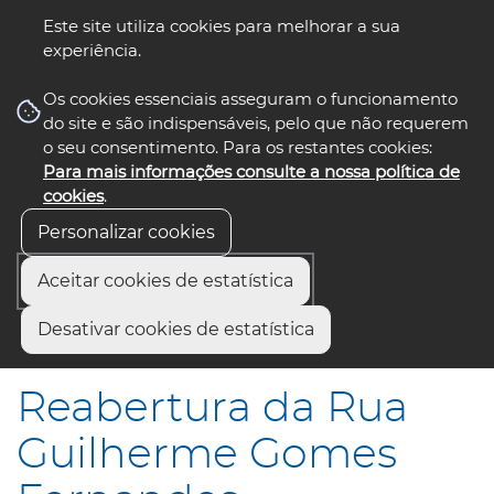
Este site utiliza cookies para melhorar a sua
experiência.
☰ Menu
Os cookies essenciais asseguram o funcionamento
do site e são indispensáveis, pelo que não requerem
o seu consentimento. Para os restantes cookies:
Para mais informações consulte a nossa política de
siga-nos
select language
▼
cookies
.
Personalizar cookies
Aceitar cookies de estatística
Início
Comunicação
Notícias
Desativar cookies de estatística
Reabertura da Rua Guilherme Gomes Fernandes
Reabertura da Rua
Guilherme Gomes