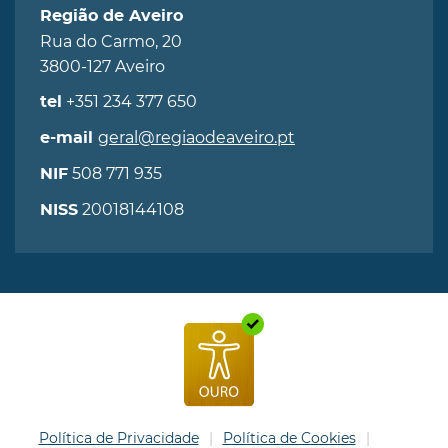
Região de Aveiro
Rua do Carmo, 20
3800-127 Aveiro
+351 234 377 650
tel
geral@regiaodeaveiro.pt
e-mail
508 771 935
NIF
20018144108
NISS
Política de Privacidade
Política de Cookies