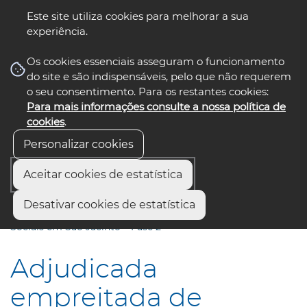
Este site utiliza cookies para melhorar a sua
experiência.
☰ Menu
Os cookies essenciais asseguram o funcionamento
do site e são indispensáveis, pelo que não requerem
o seu consentimento. Para os restantes cookies:
Para mais informações consulte a nossa política de
siga-nos
select language
▼
cookies
.
Personalizar cookies
Aceitar cookies de estatística
Início
Comunicação
Notícias
Desativar cookies de estatística
Adjudicada empreitada de recuperação de Habitações
Sociais em São Jacinto – Fase 2
Adjudicada
empreitada de